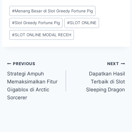
a
c
s
l
y
n
a
Post
t
e
s
e
p
e
r
#
Menang Besar di Slot Greedy Fortune Pig
Tags:
s
b
e
g
e
e
A
o
n
r
#
Slot Greedy Fortune Pig
#
SLOT ONLINE
p
o
g
a
p
k
e
m
#
SLOT ONLINE MODAL RECEH
r
Post
PREVIOUS
NEXT
Strategi Ampuh
Dapatkan Hasil
navigation
Memaksimalkan Fitur
Terbaik di Slot
Gigablox di Arctic
Sleeping Dragon
Sorcerer