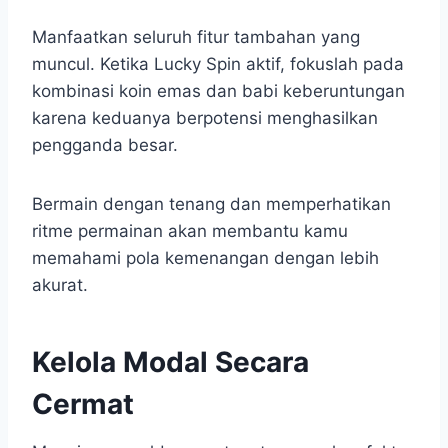
Manfaatkan seluruh fitur tambahan yang
muncul. Ketika Lucky Spin aktif, fokuslah pada
kombinasi koin emas dan babi keberuntungan
karena keduanya berpotensi menghasilkan
pengganda besar.
Bermain dengan tenang dan memperhatikan
ritme permainan akan membantu kamu
memahami pola kemenangan dengan lebih
akurat.
Kelola Modal Secara
Cermat