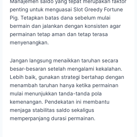
Manajemen saldo yang tepat merupakan faktor
penting untuk menguasai Slot Greedy Fortune
Pig. Tetapkan batas dana sebelum mulai
bermain dan jalankan dengan konsisten agar
permainan tetap aman dan tetap terasa
menyenangkan.
Jangan langsung menaikkan taruhan secara
besar-besaran setelah mengalami kekalahan.
Lebih baik, gunakan strategi bertahap dengan
menambah taruhan hanya ketika permainan
mulai menunjukkan tanda-tanda pola
kemenangan. Pendekatan ini membantu
menjaga stabilitas saldo sekaligus
memperpanjang durasi permainan.