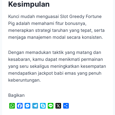
Kesimpulan
Kunci mudah menguasai Slot Greedy Fortune
Pig adalah memahami fitur bonusnya,
menerapkan strategi taruhan yang tepat, serta
menjaga manajemen modal secara konsisten.
Dengan memadukan taktik yang matang dan
kesabaran, kamu dapat menikmati permainan
yang seru sekaligus meningkatkan kesempatan
mendapatkan jackpot babi emas yang penuh
keberuntungan.
Bagikan
W
F
M
T
S
L
X
S
h
a
e
e
k
i
h