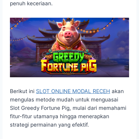
penuh keceriaan.
Berikut ini
SLOT ONLINE MODAL RECEH
akan
mengulas metode mudah untuk menguasai
Slot Greedy Fortune Pig, mulai dari memahami
fitur-fitur utamanya hingga menerapkan
strategi permainan yang efektif.