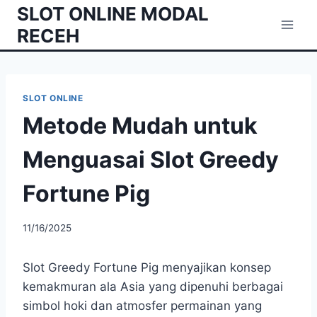
Skip
SLOT ONLINE MODAL
to
RECEH
content
SLOT ONLINE
Metode Mudah untuk
Menguasai Slot Greedy
Fortune Pig
11/16/2025
Slot Greedy Fortune Pig menyajikan konsep
kemakmuran ala Asia yang dipenuhi berbagai
simbol hoki dan atmosfer permainan yang