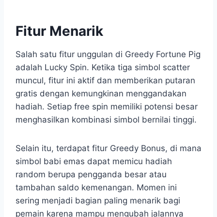
Fitur Menarik
Salah satu fitur unggulan di Greedy Fortune Pig
adalah Lucky Spin. Ketika tiga simbol scatter
muncul, fitur ini aktif dan memberikan putaran
gratis dengan kemungkinan menggandakan
hadiah. Setiap free spin memiliki potensi besar
menghasilkan kombinasi simbol bernilai tinggi.
Selain itu, terdapat fitur Greedy Bonus, di mana
simbol babi emas dapat memicu hadiah
random berupa pengganda besar atau
tambahan saldo kemenangan. Momen ini
sering menjadi bagian paling menarik bagi
pemain karena mampu mengubah jalannya