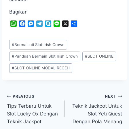
Bagikan
W
F
M
T
S
L
X
S
h
a
e
e
k
i
h
a
c
s
l
y
n
a
Post
t
e
s
e
p
e
r
#
Bermain di Slot Irish Crown
Tags:
s
b
e
g
e
e
A
o
n
r
#
Panduan Bermain Slot Irish Crown
#
SLOT ONLINE
p
o
g
a
p
k
e
m
#
SLOT ONLINE MODAL RECEH
r
Post
PREVIOUS
NEXT
Tips Terbaru Untuk
Teknik Jackpot Untuk
navigation
Slot Lucky Ox Dengan
Slot Yeti Quest
Teknik Jackpot
Dengan Pola Menang