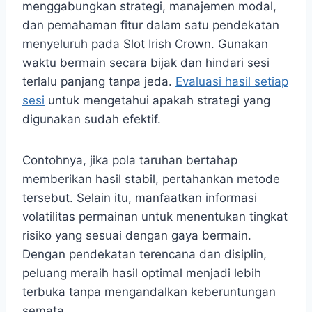
menggabungkan strategi, manajemen modal,
dan pemahaman fitur dalam satu pendekatan
menyeluruh pada Slot Irish Crown. Gunakan
waktu bermain secara bijak dan hindari sesi
terlalu panjang tanpa jeda.
Evaluasi hasil setiap
sesi
untuk mengetahui apakah strategi yang
digunakan sudah efektif.
Contohnya, jika pola taruhan bertahap
memberikan hasil stabil, pertahankan metode
tersebut. Selain itu, manfaatkan informasi
volatilitas permainan untuk menentukan tingkat
risiko yang sesuai dengan gaya bermain.
Dengan pendekatan terencana dan disiplin,
peluang meraih hasil optimal menjadi lebih
terbuka tanpa mengandalkan keberuntungan
semata.