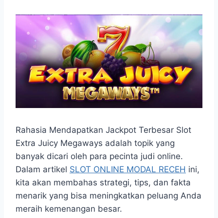
Rahasia Mendapatkan Jackpot Terbesar Slot
Extra Juicy Megaways adalah topik yang
banyak dicari oleh para pecinta judi online.
Dalam artikel
SLOT ONLINE MODAL RECEH
ini,
kita akan membahas strategi, tips, dan fakta
menarik yang bisa meningkatkan peluang Anda
meraih kemenangan besar.