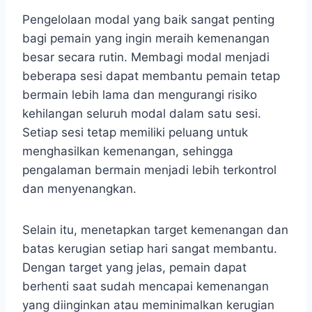
Pengelolaan modal yang baik sangat penting
bagi pemain yang ingin meraih kemenangan
besar secara rutin. Membagi modal menjadi
beberapa sesi dapat membantu pemain tetap
bermain lebih lama dan mengurangi risiko
kehilangan seluruh modal dalam satu sesi.
Setiap sesi tetap memiliki peluang untuk
menghasilkan kemenangan, sehingga
pengalaman bermain menjadi lebih terkontrol
dan menyenangkan.
Selain itu, menetapkan target kemenangan dan
batas kerugian setiap hari sangat membantu.
Dengan target yang jelas, pemain dapat
berhenti saat sudah mencapai kemenangan
yang diinginkan atau meminimalkan kerugian