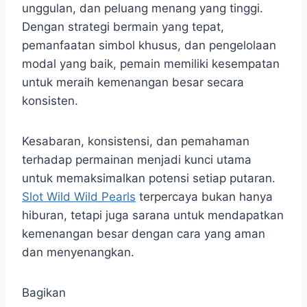
unggulan, dan peluang menang yang tinggi.
Dengan strategi bermain yang tepat,
pemanfaatan simbol khusus, dan pengelolaan
modal yang baik, pemain memiliki kesempatan
untuk meraih kemenangan besar secara
konsisten.
Kesabaran, konsistensi, dan pemahaman
terhadap permainan menjadi kunci utama
untuk memaksimalkan potensi setiap putaran.
Slot Wild Wild Pearls
terpercaya bukan hanya
hiburan, tetapi juga sarana untuk mendapatkan
kemenangan besar dengan cara yang aman
dan menyenangkan.
Bagikan