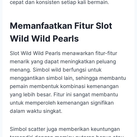
cepat dan konsisten setiap kali bermain.
Memanfaatkan Fitur Slot
Wild Wild Pearls
Slot Wild Wild Pearls menawarkan fitur-fitur
menarik yang dapat meningkatkan peluang
menang. Simbol wild berfungsi untuk
menggantikan simbol lain, sehingga membantu
pemain membentuk kombinasi kemenangan
yang lebih besar. Fitur ini sangat membantu
untuk memperoleh kemenangan signifikan
dalam waktu singkat.
Simbol scatter juga memberikan keuntungan