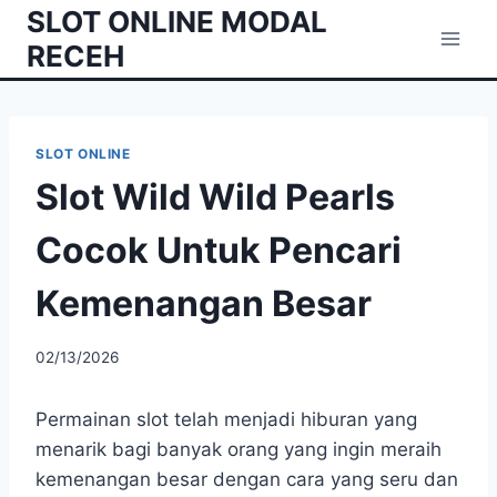
Skip
SLOT ONLINE MODAL
to
RECEH
content
SLOT ONLINE
Slot Wild Wild Pearls
Cocok Untuk Pencari
Kemenangan Besar
02/13/2026
Permainan slot telah menjadi hiburan yang
menarik bagi banyak orang yang ingin meraih
kemenangan besar dengan cara yang seru dan