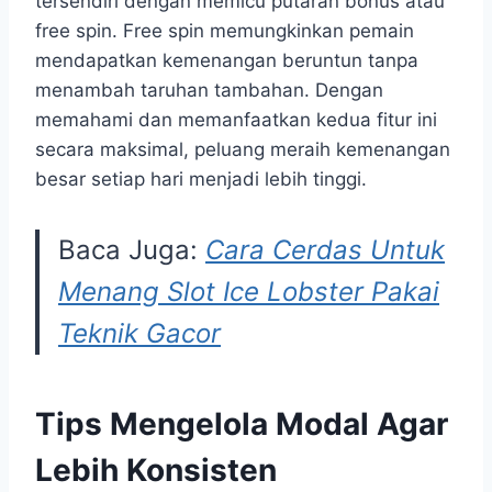
tersendiri dengan memicu putaran bonus atau
free spin. Free spin memungkinkan pemain
mendapatkan kemenangan beruntun tanpa
menambah taruhan tambahan. Dengan
memahami dan memanfaatkan kedua fitur ini
secara maksimal, peluang meraih kemenangan
besar setiap hari menjadi lebih tinggi.
Baca Juga:
Cara Cerdas Untuk
Menang Slot Ice Lobster Pakai
Teknik Gacor
Tips Mengelola Modal Agar
Lebih Konsisten