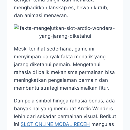
menghadirkan lanskap es, hewan kutub,
dan animasi menawan.
Meski terlihat sederhana, game ini
menyimpan banyak fakta menarik yang
jarang diketahui pemain. Mengetahui
rahasia di balik mekanisme permainan bisa
meningkatkan pengalaman bermain dan
membantu strategi memaksimalkan fitur.
Dari pola simbol hingga rahasia bonus, ada
banyak hal yang membuat Arctic Wonders
lebih dari sekadar permainan visual. Berikut
ini
SLOT ONLINE MODAL RECEH
mengulas