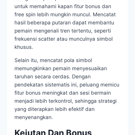
untuk memahami kapan fitur bonus dan
free spin lebih mungkin muncul. Mencatat
hasil beberapa putaran dapat membantu
pemain mengenali tren tertentu, seperti
frekuensi scatter atau munculnya simbol
khusus.
Selain itu, mencatat pola simbol
memungkinkan pemain menyesuaikan
taruhan secara cerdas. Dengan
pendekatan sistematis ini, peluang memicu
fitur bonus meningkat dan sesi bermain
menjadi lebih terkontrol, sehingga strategi
yang diterapkan lebih efektif dan
menyenangkan.
Kejutan Dan Bonus