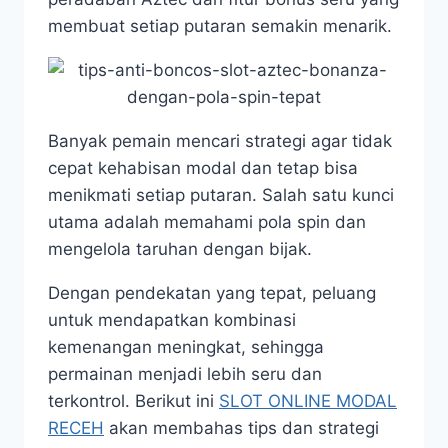
membuat setiap putaran semakin menarik.
Banyak pemain mencari strategi agar tidak
cepat kehabisan modal dan tetap bisa
menikmati setiap putaran. Salah satu kunci
utama adalah memahami pola spin dan
mengelola taruhan dengan bijak.
Dengan pendekatan yang tepat, peluang
untuk mendapatkan kombinasi
kemenangan meningkat, sehingga
permainan menjadi lebih seru dan
terkontrol. Berikut ini
SLOT ONLINE MODAL
RECEH
akan membahas tips dan strategi