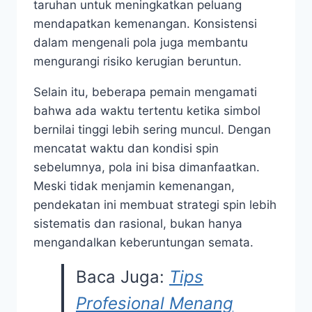
taruhan untuk meningkatkan peluang
mendapatkan kemenangan. Konsistensi
dalam mengenali pola juga membantu
mengurangi risiko kerugian beruntun.
Selain itu, beberapa pemain mengamati
bahwa ada waktu tertentu ketika simbol
bernilai tinggi lebih sering muncul. Dengan
mencatat waktu dan kondisi spin
sebelumnya, pola ini bisa dimanfaatkan.
Meski tidak menjamin kemenangan,
pendekatan ini membuat strategi spin lebih
sistematis dan rasional, bukan hanya
mengandalkan keberuntungan semata.
Baca Juga:
Tips
Profesional Menang