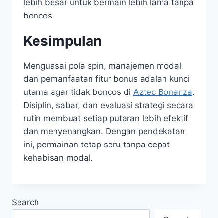
lebih besar untuk bermain lebih lama tanpa
boncos.
Kesimpulan
Menguasai pola spin, manajemen modal,
dan pemanfaatan fitur bonus adalah kunci
utama agar tidak boncos di
Aztec Bonanza
.
Disiplin, sabar, dan evaluasi strategi secara
rutin membuat setiap putaran lebih efektif
dan menyenangkan. Dengan pendekatan
ini, permainan tetap seru tanpa cepat
kehabisan modal.
Search