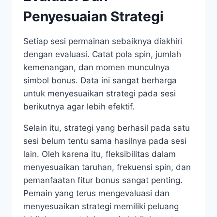
Penyesuaian Strategi
Setiap sesi permainan sebaiknya diakhiri
dengan evaluasi. Catat pola spin, jumlah
kemenangan, dan momen munculnya
simbol bonus. Data ini sangat berharga
untuk menyesuaikan strategi pada sesi
berikutnya agar lebih efektif.
Selain itu, strategi yang berhasil pada satu
sesi belum tentu sama hasilnya pada sesi
lain. Oleh karena itu, fleksibilitas dalam
menyesuaikan taruhan, frekuensi spin, dan
pemanfaatan fitur bonus sangat penting.
Pemain yang terus mengevaluasi dan
menyesuaikan strategi memiliki peluang