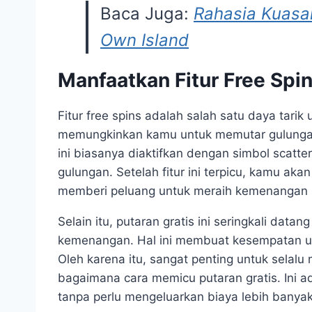
Baca Juga:
Rahasia Kuasai
Own Island
Manfaatkan Fitur Free Spi
Fitur free spins adalah salah satu daya tari
memungkinkan kamu untuk memutar gulungan
ini biasanya diaktifkan dengan simbol scatte
gulungan. Setelah fitur ini terpicu, kamu ak
memberi peluang untuk meraih kemenangan 
Selain itu, putaran gratis ini seringkali da
kemenangan. Hal ini membuat kesempatan u
Oleh karena itu, sangat penting untuk selalu
bagaimana cara memicu putaran gratis. Ini 
tanpa perlu mengeluarkan biaya lebih banyak