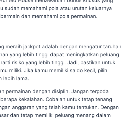
ari Hunted House menawarkan bonus khusus yang
mu sudah memahami pola atau urutan keluarnya
u bermain dan memahami pola permainan.
ng meraih jackpot adalah dengan mengatur taruhan
han yang lebih tinggi dapat meningkatkan peluang
rti risiko yang lebih tinggi. Jadi, pastikan untuk
miliki. Jika kamu memiliki saldo kecil, pilih
 lebih lama.
n permainan dengan disiplin. Jangan tergoda
eberapa kekalahan. Cobalah untuk tetap tenang
engan anggaran yang telah kamu tentukan. Dengan
besar dan tetap memiliki peluang menang dalam