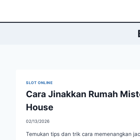
Skip
to
content
SLOT ONLINE
Cara Jinakkan Rumah Mist
House
02/13/2026
Temukan tips dan trik cara memenangkan jac