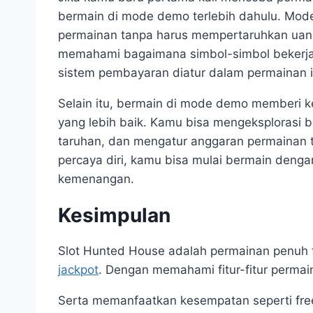
bermain di mode demo terlebih dahulu. M
permainan tanpa harus mempertaruhkan uan
memahami bagaimana simbol-simbol bekerja
sistem pembayaran diatur dalam permainan i
Selain itu, bermain di mode demo memberi 
yang lebih baik. Kamu bisa mengeksplorasi 
taruhan, dan mengatur anggaran permainan t
percaya diri, kamu bisa mulai bermain dengan
kemenangan.
Kesimpulan
Slot Hunted House adalah permainan penuh
jackpot
. Dengan memahami fitur-fitur permai
Serta memanfaatkan kesempatan seperti fre