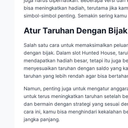
juga harus diperhatikan. Beberapa versi d
bisa meningkatkan hadiah, terutama jika ka
simbol-simbol penting. Semakin sering kam
Atur Taruhan Dengan Bijak
Salah satu cara untuk memaksimalkan pelua
dengan bijak. Dalam slot Hunted House, taru
mendapatkan hadiah besar, tetapi itu juga bera
menyesuaikan taruhan dengan saldo yang kamu 
taruhan yang lebih rendah agar bisa bertahan
Namun, penting juga untuk mengatur anggara
untuk terus meningkatkan taruhan setelah b
dan bermain dengan strategi yang sesuai d
cara ini, kamu bisa menghindari kekalahan 
jangka panjang.