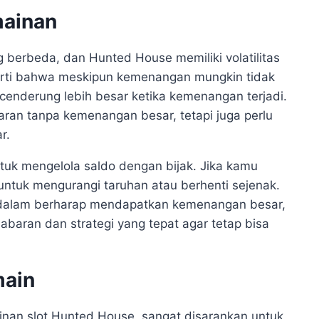
mainan
ng berbeda, dan Hunted House memiliki volatilitas
berarti bahwa meskipun kemenangan mungkin tidak
 cenderung lebih besar ketika kemenangan terjadi.
ran tanpa kemenangan besar, tetapi juga perlu
r.
 untuk mengelola saldo dengan bijak. Jika kamu
untuk mengurangi taruhan atau berhenti sejenak.
uru dalam berharap mendapatkan kemenangan besar,
sabaran dan strategi yang tepat agar tetap bisa
ain
nan slot Hunted House, sangat disarankan untuk