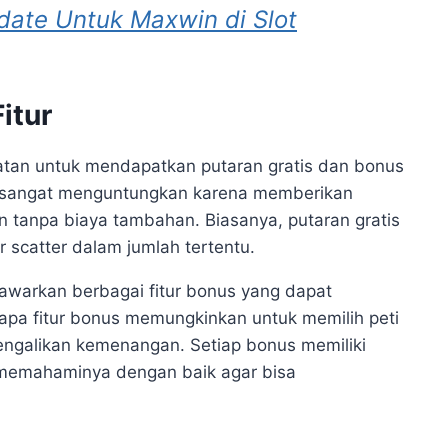
date Untuk Maxwin di Slot
itur
atan untuk mendapatkan putaran gratis dan bonus
yang sangat menguntungkan karena memberikan
 tanpa biaya tambahan. Biasanya, putaran gratis
 scatter dalam jumlah tertentu.
enawarkan berbagai fitur bonus yang dapat
apa fitur bonus memungkinkan untuk memilih peti
engalikan kemenangan. Setiap bonus memiliki
k memahaminya dengan baik agar bisa