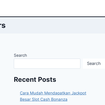
rs
Search
Search
Recent Posts
Cara Mudah Mendapatkan Jackpot
Besar Slot Cash Bonanza