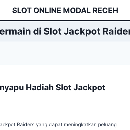
SLOT ONLINE MODAL RECEH
ermain di Slot Jackpot Raide
nyapu Hadiah Slot Jackpot
 Jackpot Raiders yang dapat meningkatkan peluang