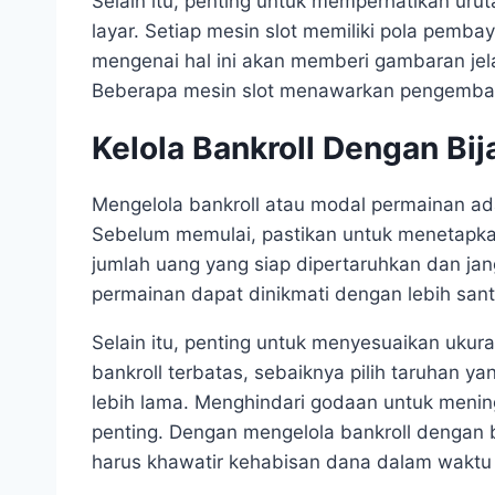
Selain itu, penting untuk memperhatikan uru
layar. Setiap mesin slot memiliki pola pem
mengenai hal ini akan memberi gambaran jel
Beberapa mesin slot menawarkan pengembalia
Kelola Bankroll Dengan Bij
Mengelola bankroll atau modal permainan ad
Sebelum memulai, pastikan untuk menetapka
jumlah uang yang siap dipertaruhkan dan jan
permainan dapat dinikmati dengan lebih sant
Selain itu, penting untuk menyesuaikan ukur
bankroll terbatas, sebaiknya pilih taruhan y
lebih lama. Menghindari godaan untuk mening
penting. Dengan mengelola bankroll dengan b
harus khawatir kehabisan dana dalam waktu 