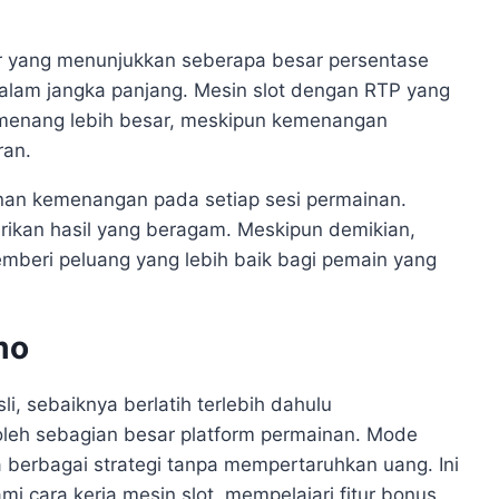
tor yang menunjukkan seberapa besar persentase
alam jangka panjang. Mesin slot dengan RTP yang
 menang lebih besar, meskipun kemenangan
ran.
nan kemenangan pada setiap sesi permainan.
ikan hasil yang beragam. Meskipun demikian,
emberi peluang yang lebih baik bagi pemain yang
mo
, sebaiknya berlatih terlebih dahulu
eh sebagian besar platform permainan. Mode
erbagai strategi tanpa mempertaruhkan uang. Ini
cara kerja mesin slot, mempelajari fitur bonus,