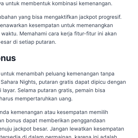
nnya untuk membentuk kombinasi kemenangan.
mbahan yang bisa mengaktifkan jackpot progresif.
s menawarkan kesempatan untuk memenangkan
waktu. Memahami cara kerja fitur-fitur ini akan
sar di setiap putaran.
onus
aik untuk menambah peluang kemenangan tanpa
Sahara Nights, putaran gratis dapat dipicu dengan
 layar. Selama putaran gratis, pemain bisa
harus mempertaruhkan uang.
ngganda kemenangan atau kesempatan memilih
aran bonus dapat memberikan penggandaan
uju jackpot besar. Jangan lewatkan kesempatan
tersedia di dalam permainan, karena ini adalah