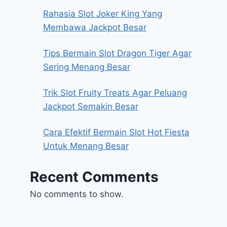
Rahasia Slot Joker King Yang
Membawa Jackpot Besar
Tips Bermain Slot Dragon Tiger Agar
Sering Menang Besar
Trik Slot Fruity Treats Agar Peluang
Jackpot Semakin Besar
Cara Efektif Bermain Slot Hot Fiesta
Untuk Menang Besar
Recent Comments
No comments to show.