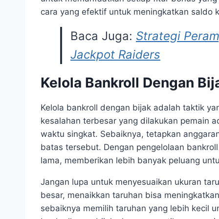
cara yang efektif untuk meningkatkan saldo
Baca Juga:
Strategi Pera
Jackpot Raiders
Kelola Bankroll Dengan Bij
Kelola bankroll dengan bijak adalah taktik y
kesalahan terbesar yang dilakukan pemain
waktu singkat. Sebaiknya, tetapkan anggar
batas tersebut. Dengan pengelolaan bankroll
lama, memberikan lebih banyak peluang unt
Jangan lupa untuk menyesuaikan ukuran taruh
besar, menaikkan taruhan bisa meningkatkan 
sebaiknya memilih taruhan yang lebih kecil