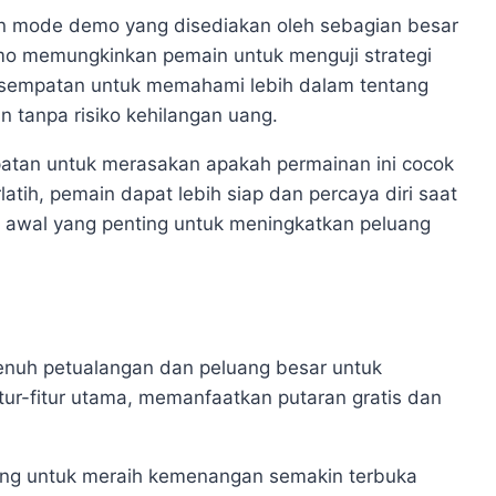
an mode demo yang disediakan oleh sebagian besar
mo memungkinkan pemain untuk menguji strategi
esempatan untuk memahami lebih dalam tentang
an tanpa risiko kehilangan uang.
atan untuk merasakan apakah permainan ini cocok
tih, pemain dapat lebih siap dan percaya diri saat
h awal yang penting untuk meningkatkan peluang
enuh petualangan dan peluang besar untuk
ur-fitur utama, memanfaatkan putaran gratis dan
uang untuk meraih kemenangan semakin terbuka