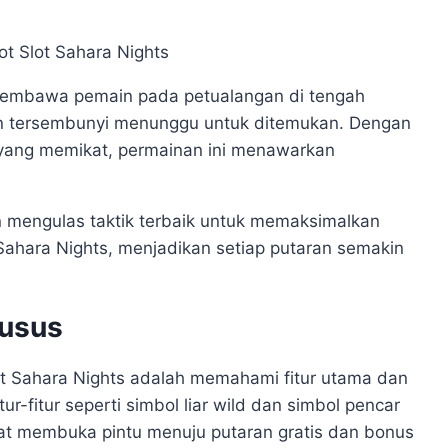
membawa pemain pada petualangan di tengah
run tersembunyi menunggu untuk ditemukan. Dengan
 yang memikat, permainan ini menawarkan
 mengulas taktik terbaik untuk memaksimalkan
ahara Nights, menjadikan setiap putaran semakin
husus
ot Sahara Nights adalah memahami fitur utama dan
r-fitur seperti simbol liar wild dan simbol pencar
at membuka pintu menuju putaran gratis dan bonus