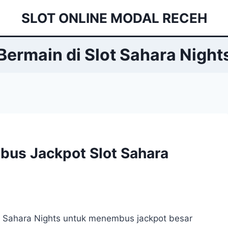
SLOT ONLINE MODAL RECEH
Bermain di Slot Sahara Night
us Jackpot Slot Sahara
t Sahara Nights untuk menembus jackpot besar