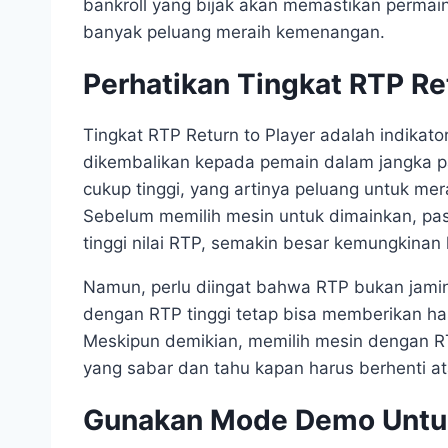
bankroll yang bijak akan memastikan permain
banyak peluang meraih kemenangan.
Perhatikan Tingkat RTP Ret
Tingkat RTP Return to Player adalah indika
dikembalikan kepada pemain dalam jangka p
cukup tinggi, yang artinya peluang untuk me
Sebelum memilih mesin untuk dimainkan, pas
tinggi nilai RTP, semakin besar kemungkina
Namun, perlu diingat bahwa RTP bukan jami
dengan RTP tinggi tetap bisa memberikan has
Meskipun demikian, memilih mesin dengan R
yang sabar dan tahu kapan harus berhenti a
Gunakan Mode Demo Untuk