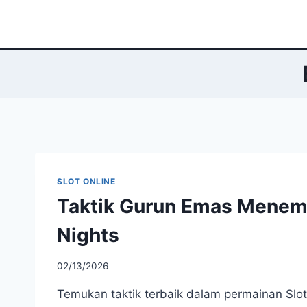
Skip
to
content
SLOT ONLINE
Taktik Gurun Emas Menemb
Nights
02/13/2026
Temukan taktik terbaik dalam permainan Slo