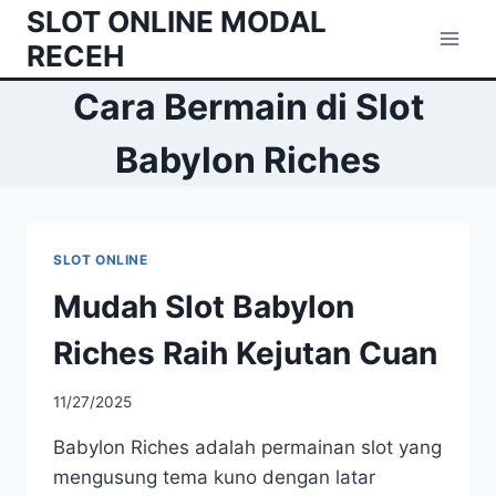
Skip
SLOT ONLINE MODAL
to
RECEH
content
Cara Bermain di Slot
Babylon Riches
SLOT ONLINE
Mudah Slot Babylon
Riches Raih Kejutan Cuan
11/27/2025
Babylon Riches adalah permainan slot yang
mengusung tema kuno dengan latar