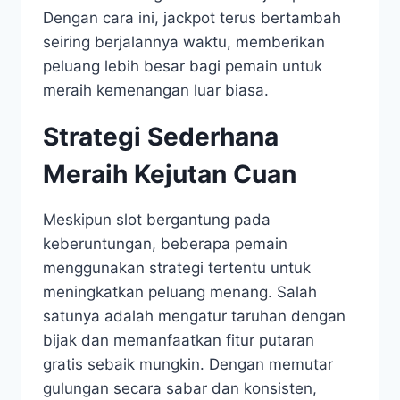
Dengan cara ini, jackpot terus bertambah
seiring berjalannya waktu, memberikan
peluang lebih besar bagi pemain untuk
meraih kemenangan luar biasa.
Strategi Sederhana
Meraih Kejutan Cuan
Meskipun slot bergantung pada
keberuntungan, beberapa pemain
menggunakan strategi tertentu untuk
meningkatkan peluang menang. Salah
satunya adalah mengatur taruhan dengan
bijak dan memanfaatkan fitur putaran
gratis sebaik mungkin. Dengan memutar
gulungan secara sabar dan konsisten,