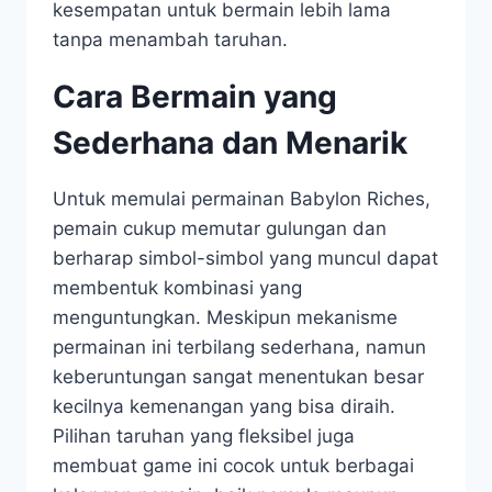
kesempatan untuk bermain lebih lama
tanpa menambah taruhan.
Cara Bermain yang
Sederhana dan Menarik
Untuk memulai permainan Babylon Riches,
pemain cukup memutar gulungan dan
berharap simbol-simbol yang muncul dapat
membentuk kombinasi yang
menguntungkan. Meskipun mekanisme
permainan ini terbilang sederhana, namun
keberuntungan sangat menentukan besar
kecilnya kemenangan yang bisa diraih.
Pilihan taruhan yang fleksibel juga
membuat game ini cocok untuk berbagai