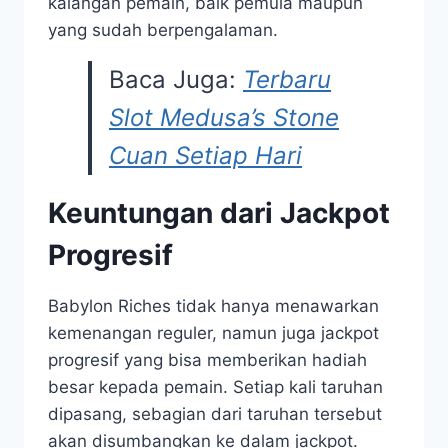
kalangan pemain, baik pemula maupun
yang sudah berpengalaman.
Baca Juga:
Terbaru
Slot Medusa’s Stone
Cuan Setiap Hari
Keuntungan dari Jackpot
Progresif
Babylon Riches tidak hanya menawarkan
kemenangan reguler, namun juga jackpot
progresif yang bisa memberikan hadiah
besar kepada pemain. Setiap kali taruhan
dipasang, sebagian dari taruhan tersebut
akan disumbangkan ke dalam jackpot.