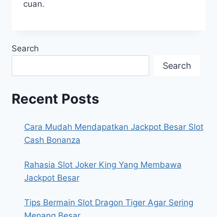
cuan.
Search
Search
Recent Posts
Cara Mudah Mendapatkan Jackpot Besar Slot
Cash Bonanza
Rahasia Slot Joker King Yang Membawa
Jackpot Besar
Tips Bermain Slot Dragon Tiger Agar Sering
Menang Besar