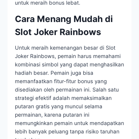
untuk meraih bonus lebat.
Cara Menang Mudah di
Slot Joker Rainbows
Untuk meraih kemenangan besar di Slot
Joker Rainbows, pemain harus memahami
kombinasi simbol yang dapat menghasilkan
hadiah besar. Pemain juga bisa
memanfaatkan fitur-fitur bonus yang
disediakan oleh permainan ini. Salah satu
strategi efektif adalah memaksimalkan
putaran gratis yang muncul selama
permainan, karena putaran ini
memungkinkan pemain untuk mendapatkan
lebih banyak peluang tanpa risiko taruhan