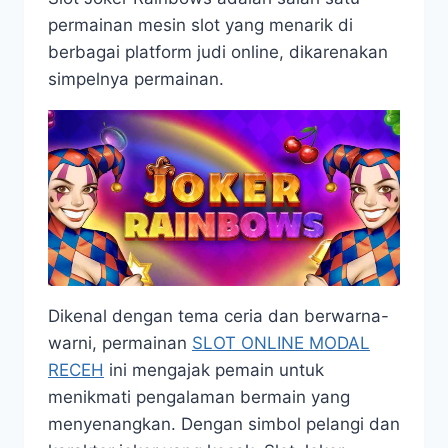
permainan mesin slot yang menarik di
berbagai platform judi online, dikarenakan
simpelnya permainan.
Dikenal dengan tema ceria dan berwarna-
warni, permainan
SLOT ONLINE MODAL
RECEH
ini mengajak pemain untuk
menikmati pengalaman bermain yang
menyenangkan. Dengan simbol pelangi dan