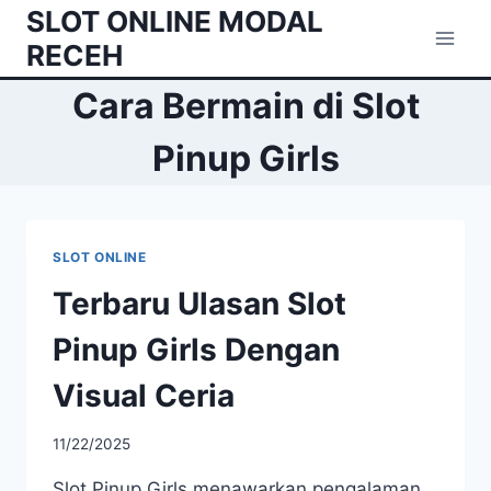
Skip
SLOT ONLINE MODAL
to
RECEH
content
Cara Bermain di Slot
Pinup Girls
SLOT ONLINE
Terbaru Ulasan Slot
Pinup Girls Dengan
Visual Ceria
11/22/2025
Slot Pinup Girls menawarkan pengalaman