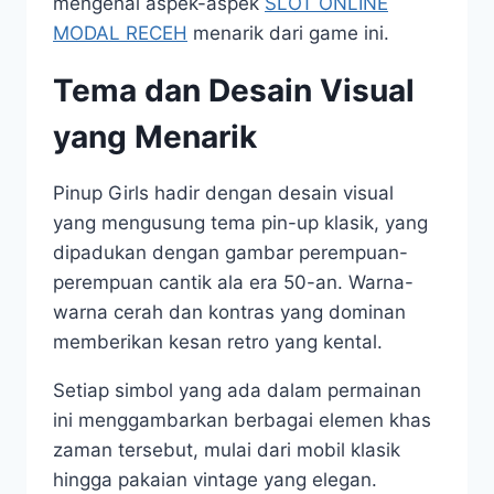
mengenai aspek-aspek
SLOT ONLINE
MODAL RECEH
menarik dari game ini.
Tema dan Desain Visual
yang Menarik
Pinup Girls hadir dengan desain visual
yang mengusung tema pin-up klasik, yang
dipadukan dengan gambar perempuan-
perempuan cantik ala era 50-an. Warna-
warna cerah dan kontras yang dominan
memberikan kesan retro yang kental.
Setiap simbol yang ada dalam permainan
ini menggambarkan berbagai elemen khas
zaman tersebut, mulai dari mobil klasik
hingga pakaian vintage yang elegan.