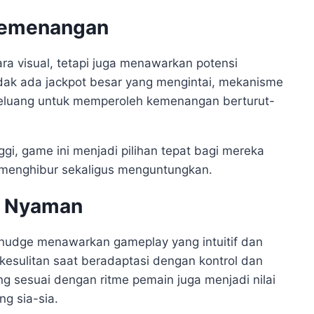
Kemenangan
a visual, tetapi juga menawarkan potensi
ak ada jackpot besar yang mengintai, mekanisme
eluang untuk memperoleh kemenangan berturut-
i, game ini menjadi pilihan tepat bagi mereka
 menghibur sekaligus menguntungkan.
g Nyaman
nudge menawarkan gameplay yang intuitif dan
esulitan saat beradaptasi dengan kontrol dan
ng sesuai dengan ritme pemain juga menjadi nilai
g sia-sia.