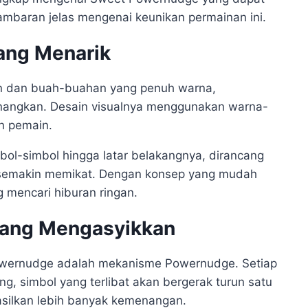
baran jelas mengenai keunikan permainan ini.
ang Menarik
 dan buah-buahan yang penuh warna,
nangkan. Desain visualnya menggunakan warna-
n pemain.
mbol-simbol hingga latar belakangnya, dirancang
n semakin memikat. Dengan konsep yang mudah
g mencari hiburan ringan.
ang Mengasyikkan
 Powernudge adalah mekanisme Powernudge. Setiap
, simbol yang terlibat akan bergerak turun satu
silkan lebih banyak kemenangan.