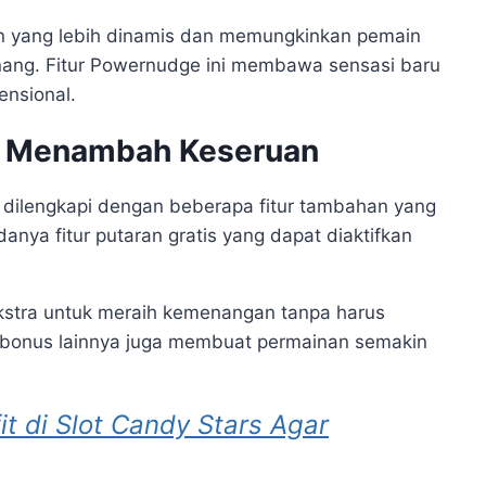
n yang lebih dinamis dan memungkinkan pemain
ang. Fitur Powernudge ini membawa sensasi baru
ensional.
ng Menambah Keseruan
dilengkapi dengan beberapa fitur tambahan yang
ya fitur putaran gratis yang dapat diaktifkan
kstra untuk meraih kemenangan tanpa harus
r bonus lainnya juga membuat permainan semakin
it di Slot Candy Stars Agar