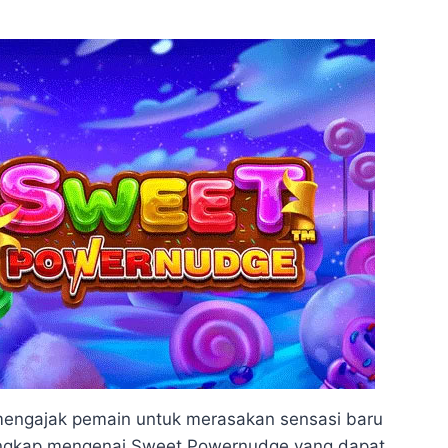
mengajak pemain untuk merasakan sensasi baru
 lengkap mengenai Sweet Powernudge yang dapat