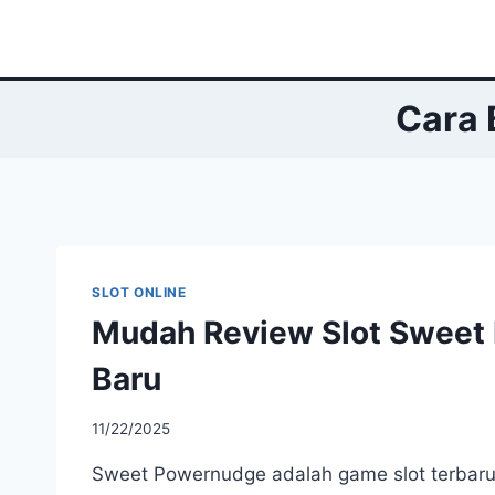
Skip
to
content
Cara 
SLOT ONLINE
Mudah Review Slot Sweet
Baru
11/22/2025
Sweet Powernudge adalah game slot terbar