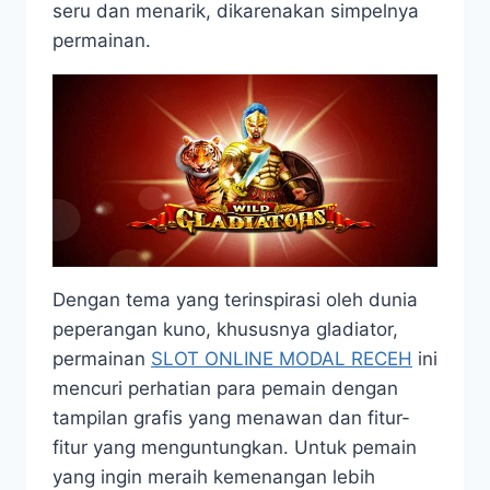
seru dan menarik, dikarenakan simpelnya
permainan.
Dengan tema yang terinspirasi oleh dunia
peperangan kuno, khususnya gladiator,
permainan
SLOT ONLINE MODAL RECEH
ini
mencuri perhatian para pemain dengan
tampilan grafis yang menawan dan fitur-
fitur yang menguntungkan. Untuk pemain
yang ingin meraih kemenangan lebih