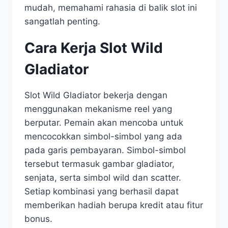
mudah, memahami rahasia di balik slot ini
sangatlah penting.
Cara Kerja Slot Wild
Gladiator
Slot Wild Gladiator bekerja dengan
menggunakan mekanisme reel yang
berputar. Pemain akan mencoba untuk
mencocokkan simbol-simbol yang ada
pada garis pembayaran. Simbol-simbol
tersebut termasuk gambar gladiator,
senjata, serta simbol wild dan scatter.
Setiap kombinasi yang berhasil dapat
memberikan hadiah berupa kredit atau fitur
bonus.