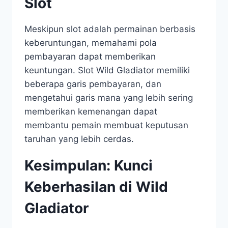
Slot
Meskipun slot adalah permainan berbasis
keberuntungan, memahami pola
pembayaran dapat memberikan
keuntungan. Slot Wild Gladiator memiliki
beberapa garis pembayaran, dan
mengetahui garis mana yang lebih sering
memberikan kemenangan dapat
membantu pemain membuat keputusan
taruhan yang lebih cerdas.
Kesimpulan: Kunci
Keberhasilan di Wild
Gladiator