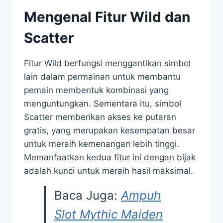
Mengenal Fitur Wild dan
Scatter
Fitur Wild berfungsi menggantikan simbol
lain dalam permainan untuk membantu
pemain membentuk kombinasi yang
menguntungkan. Sementara itu, simbol
Scatter memberikan akses ke putaran
gratis, yang merupakan kesempatan besar
untuk meraih kemenangan lebih tinggi.
Memanfaatkan kedua fitur ini dengan bijak
adalah kunci untuk meraih hasil maksimal.
Baca Juga:
Ampuh
Slot Mythic Maiden