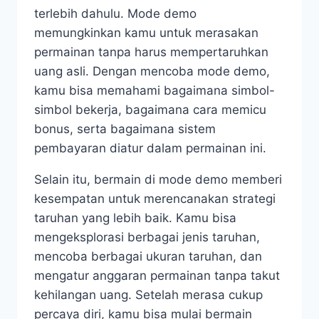
terlebih dahulu. Mode demo
memungkinkan kamu untuk merasakan
permainan tanpa harus mempertaruhkan
uang asli. Dengan mencoba mode demo,
kamu bisa memahami bagaimana simbol-
simbol bekerja, bagaimana cara memicu
bonus, serta bagaimana sistem
pembayaran diatur dalam permainan ini.
Selain itu, bermain di mode demo memberi
kesempatan untuk merencanakan strategi
taruhan yang lebih baik. Kamu bisa
mengeksplorasi berbagai jenis taruhan,
mencoba berbagai ukuran taruhan, dan
mengatur anggaran permainan tanpa takut
kehilangan uang. Setelah merasa cukup
percaya diri, kamu bisa mulai bermain