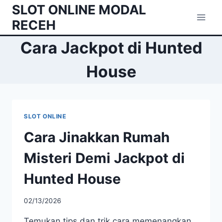
Skip
SLOT ONLINE MODAL
to
RECEH
content
Cara Jackpot di Hunted
House
SLOT ONLINE
Cara Jinakkan Rumah
Misteri Demi Jackpot di
Hunted House
02/13/2026
Temukan tips dan trik cara memenangkan