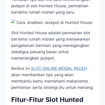
jackpot di slot Hunted House, permainan
bertema rumah misteri yang seru.
Slot Hunted House adalah permainan slot
bertema rumah misteri yang menawarkan
pengalaman bermain yang menegangkan
sekaligus peluang besar untuk
memenangkan jackpot.
Berikut ini
SLOT ONLINE MODAL RECEH
akan memberikan tips yang akan
membantu kamu memahami mekanisme
permainan serta strategi jitu untuk menang.
Fitur-Fitur Slot Hunted