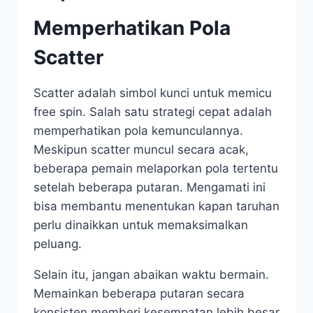
Memperhatikan Pola
Scatter
Scatter adalah simbol kunci untuk memicu
free spin. Salah satu strategi cepat adalah
memperhatikan pola kemunculannya.
Meskipun scatter muncul secara acak,
beberapa pemain melaporkan pola tertentu
setelah beberapa putaran. Mengamati ini
bisa membantu menentukan kapan taruhan
perlu dinaikkan untuk memaksimalkan
peluang.
Selain itu, jangan abaikan waktu bermain.
Memainkan beberapa putaran secara
konsisten memberi kesempatan lebih besar