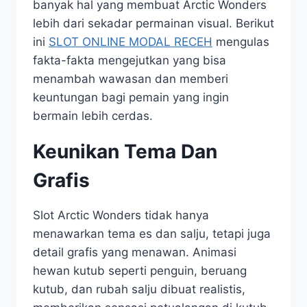
banyak hal yang membuat Arctic Wonders
lebih dari sekadar permainan visual. Berikut
ini
SLOT ONLINE MODAL RECEH
mengulas
fakta-fakta mengejutkan yang bisa
menambah wawasan dan memberi
keuntungan bagi pemain yang ingin
bermain lebih cerdas.
Keunikan Tema Dan
Grafis
Slot Arctic Wonders tidak hanya
menawarkan tema es dan salju, tetapi juga
detail grafis yang menawan. Animasi
hewan kutub seperti penguin, beruang
kutub, dan rubah salju dibuat realistis,