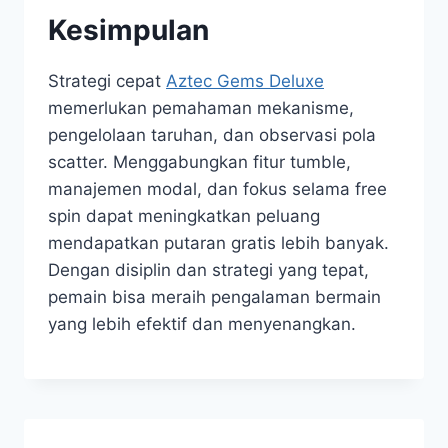
Kesimpulan
Strategi cepat
Aztec Gems Deluxe
memerlukan pemahaman mekanisme,
pengelolaan taruhan, dan observasi pola
scatter. Menggabungkan fitur tumble,
manajemen modal, dan fokus selama free
spin dapat meningkatkan peluang
mendapatkan putaran gratis lebih banyak.
Dengan disiplin dan strategi yang tepat,
pemain bisa meraih pengalaman bermain
yang lebih efektif dan menyenangkan.