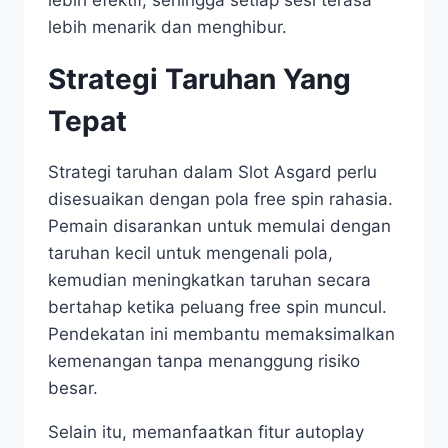
lebih menarik dan menghibur.
Strategi Taruhan Yang
Tepat
Strategi taruhan dalam Slot Asgard perlu
disesuaikan dengan pola free spin rahasia.
Pemain disarankan untuk memulai dengan
taruhan kecil untuk mengenali pola,
kemudian meningkatkan taruhan secara
bertahap ketika peluang free spin muncul.
Pendekatan ini membantu memaksimalkan
kemenangan tanpa menanggung risiko
besar.
Selain itu, memanfaatkan fitur autoplay