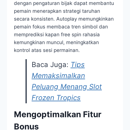
dengan pengaturan bijak dapat membantu
pemain menerapkan strategi taruhan
secara konsisten. Autoplay memungkinkan
pemain fokus membaca tren simbol dan
memprediksi kapan free spin rahasia
kemungkinan muncul, meningkatkan
kontrol atas sesi permainan.
Baca Juga:
Tips
Memaksimalkan
Peluang Menang Slot
Frozen Tropics
Mengoptimalkan Fitur
Bonus