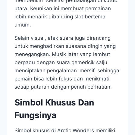
memberikan sensasi petualangan di kutub
utara. Keunikan ini membuat permainan
lebih menarik dibanding slot bertema
umum.
Selain visual, efek suara juga dirancang
untuk menghadirkan suasana dingin yang
menegangkan. Musik latar yang lembut
berpadu dengan suara gemericik salju
menciptakan pengalaman imersif, sehingga
pemain bisa lebih fokus dan menikmati
setiap putaran dengan penuh perhatian.
Simbol Khusus Dan
Fungsinya
Simbol khusus di Arctic Wonders memiliki