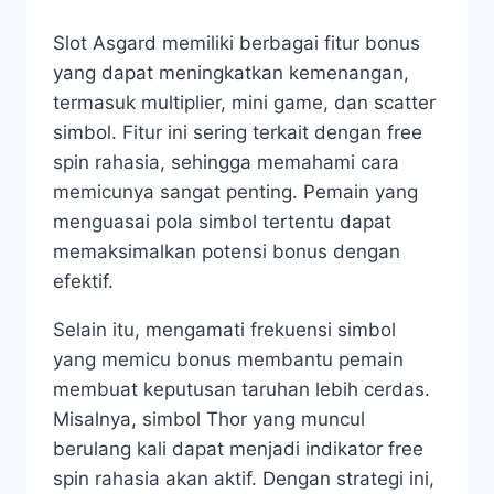
Slot Asgard memiliki berbagai fitur bonus
yang dapat meningkatkan kemenangan,
termasuk multiplier, mini game, dan scatter
simbol. Fitur ini sering terkait dengan free
spin rahasia, sehingga memahami cara
memicunya sangat penting. Pemain yang
menguasai pola simbol tertentu dapat
memaksimalkan potensi bonus dengan
efektif.
Selain itu, mengamati frekuensi simbol
yang memicu bonus membantu pemain
membuat keputusan taruhan lebih cerdas.
Misalnya, simbol Thor yang muncul
berulang kali dapat menjadi indikator free
spin rahasia akan aktif. Dengan strategi ini,