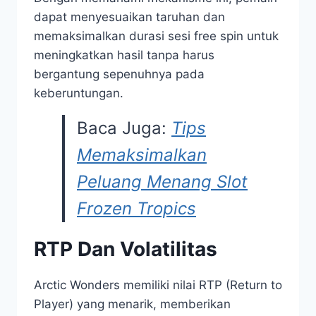
dapat menyesuaikan taruhan dan
memaksimalkan durasi sesi free spin untuk
meningkatkan hasil tanpa harus
bergantung sepenuhnya pada
keberuntungan.
Baca Juga:
Tips
Memaksimalkan
Peluang Menang Slot
Frozen Tropics
RTP Dan Volatilitas
Arctic Wonders memiliki nilai RTP (Return to
Player) yang menarik, memberikan