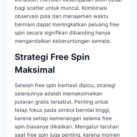
bagi scatter untuk muncul. Kombinasi
observasi pola dan manajemen waktu
bermain dapat meningkatkan peluang free
spin secara signifikan dibanding hanya
mengandalkan keberuntungan semata.
Strategi Free Spin
Maksimal
Setelah free spin berhasil dipicu, strategi
selanjutnya adalah memaksimalkan
putaran gratis tersebut. Penting untuk
tetap fokus pada simbol bernilai tinggi,
karena setiap kemenangan selama free
spin biasanya dikalikan. Mengatur taruhan
saat free spin juga penting, karena momen