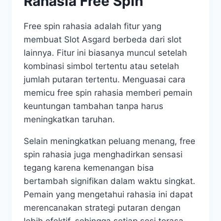
Rahasia Free Spin
Free spin rahasia adalah fitur yang
membuat Slot Asgard berbeda dari slot
lainnya. Fitur ini biasanya muncul setelah
kombinasi simbol tertentu atau setelah
jumlah putaran tertentu. Menguasai cara
memicu free spin rahasia memberi pemain
keuntungan tambahan tanpa harus
meningkatkan taruhan.
Selain meningkatkan peluang menang, free
spin rahasia juga menghadirkan sensasi
tegang karena kemenangan bisa
bertambah signifikan dalam waktu singkat.
Pemain yang mengetahui rahasia ini dapat
merencanakan strategi putaran dengan
lebih efektif, sehingga setiap sesi terasa