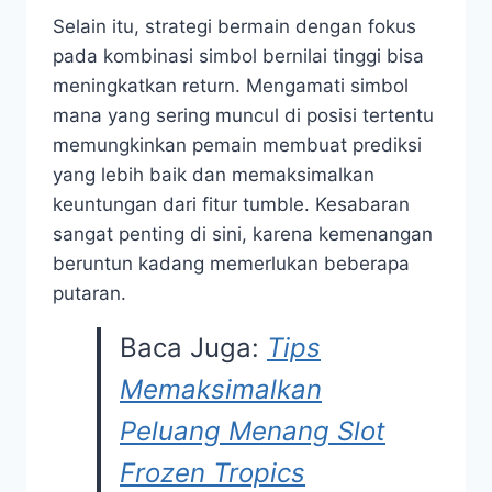
Selain itu, strategi bermain dengan fokus
pada kombinasi simbol bernilai tinggi bisa
meningkatkan return. Mengamati simbol
mana yang sering muncul di posisi tertentu
memungkinkan pemain membuat prediksi
yang lebih baik dan memaksimalkan
keuntungan dari fitur tumble. Kesabaran
sangat penting di sini, karena kemenangan
beruntun kadang memerlukan beberapa
putaran.
Baca Juga:
Tips
Memaksimalkan
Peluang Menang Slot
Frozen Tropics