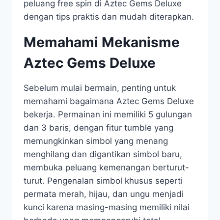
peluang free spin di Aztec Gems Deluxe
dengan tips praktis dan mudah diterapkan.
Memahami Mekanisme
Aztec Gems Deluxe
Sebelum mulai bermain, penting untuk
memahami bagaimana Aztec Gems Deluxe
bekerja. Permainan ini memiliki 5 gulungan
dan 3 baris, dengan fitur tumble yang
memungkinkan simbol yang menang
menghilang dan digantikan simbol baru,
membuka peluang kemenangan berturut-
turut. Pengenalan simbol khusus seperti
permata merah, hijau, dan ungu menjadi
kunci karena masing-masing memiliki nilai