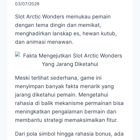
03/07/2026
Slot Arctic Wonders memukau pemain
dengan tema dingin dan memikat,
menghadirkan lanskap es, hewan kutub,
dan animasi menawan.
Meski terlihat sederhana, game ini
menyimpan banyak fakta menarik yang
jarang diketahui pemain. Mengetahui
rahasia di balik mekanisme permainan bisa
meningkatkan pengalaman bermain dan
membantu strategi memaksimalkan fitur.
Dari pola simbol hingga rahasia bonus, ada