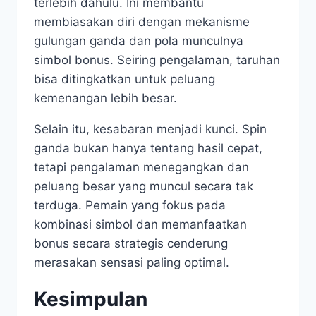
terlebih dahulu. Ini membantu
membiasakan diri dengan mekanisme
gulungan ganda dan pola munculnya
simbol bonus. Seiring pengalaman, taruhan
bisa ditingkatkan untuk peluang
kemenangan lebih besar.
Selain itu, kesabaran menjadi kunci. Spin
ganda bukan hanya tentang hasil cepat,
tetapi pengalaman menegangkan dan
peluang besar yang muncul secara tak
terduga. Pemain yang fokus pada
kombinasi simbol dan memanfaatkan
bonus secara strategis cenderung
merasakan sensasi paling optimal.
Kesimpulan