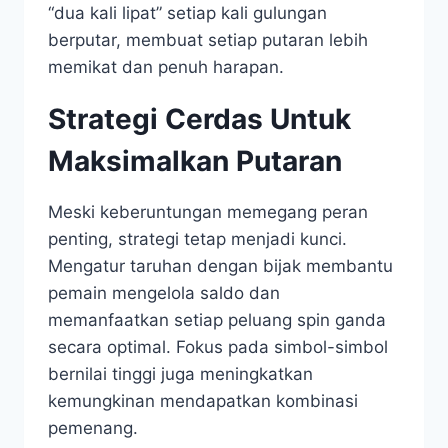
“dua kali lipat” setiap kali gulungan
berputar, membuat setiap putaran lebih
memikat dan penuh harapan.
Strategi Cerdas Untuk
Maksimalkan Putaran
Meski keberuntungan memegang peran
penting, strategi tetap menjadi kunci.
Mengatur taruhan dengan bijak membantu
pemain mengelola saldo dan
memanfaatkan setiap peluang spin ganda
secara optimal. Fokus pada simbol-simbol
bernilai tinggi juga meningkatkan
kemungkinan mendapatkan kombinasi
pemenang.