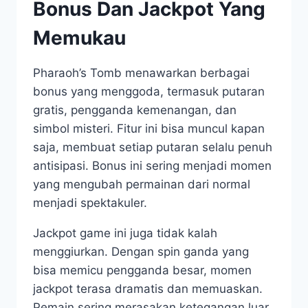
Bonus Dan Jackpot Yang
Memukau
Pharaoh’s Tomb menawarkan berbagai
bonus yang menggoda, termasuk putaran
gratis, pengganda kemenangan, dan
simbol misteri. Fitur ini bisa muncul kapan
saja, membuat setiap putaran selalu penuh
antisipasi. Bonus ini sering menjadi momen
yang mengubah permainan dari normal
menjadi spektakuler.
Jackpot game ini juga tidak kalah
menggiurkan. Dengan spin ganda yang
bisa memicu pengganda besar, momen
jackpot terasa dramatis dan memuaskan.
Pemain sering merasakan ketegangan luar