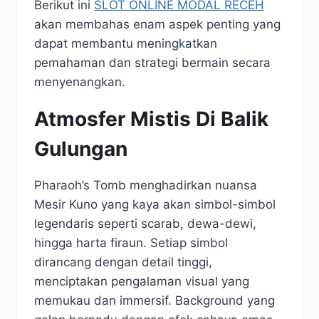
Berikut ini
SLOT ONLINE MODAL RECEH
akan membahas enam aspek penting yang
dapat membantu meningkatkan
pemahaman dan strategi bermain secara
menyenangkan.
Atmosfer Mistis Di Balik
Gulungan
Pharaoh’s Tomb menghadirkan nuansa
Mesir Kuno yang kaya akan simbol-simbol
legendaris seperti scarab, dewa-dewi,
hingga harta firaun. Setiap simbol
dirancang dengan detail tinggi,
menciptakan pengalaman visual yang
memukau dan immersif. Background yang