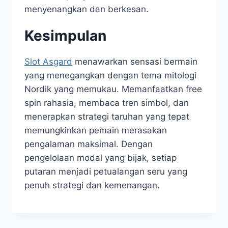
menyenangkan dan berkesan.
Kesimpulan
Slot Asgard
menawarkan sensasi bermain
yang menegangkan dengan tema mitologi
Nordik yang memukau. Memanfaatkan free
spin rahasia, membaca tren simbol, dan
menerapkan strategi taruhan yang tepat
memungkinkan pemain merasakan
pengalaman maksimal. Dengan
pengelolaan modal yang bijak, setiap
putaran menjadi petualangan seru yang
penuh strategi dan kemenangan.