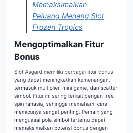
Memaksimalkan
Peluang Menang Slot
Frozen Tropics
Mengoptimalkan Fitur
Bonus
Slot Asgard memiliki berbagai fitur bonus
yang dapat meningkatkan kemenangan,
termasuk multiplier, mini game, dan scatter
simbol. Fitur ini sering terkait dengan free
spin rahasia, sehingga memahami cara
memicunya sangat penting. Pemain yang
menguasai pola simbol tertentu dapat
memaksimalkan potensi bonus dengan