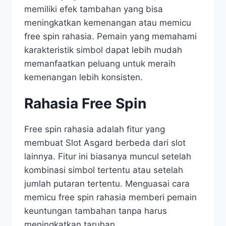
memiliki efek tambahan yang bisa
meningkatkan kemenangan atau memicu
free spin rahasia. Pemain yang memahami
karakteristik simbol dapat lebih mudah
memanfaatkan peluang untuk meraih
kemenangan lebih konsisten.
Rahasia Free Spin
Free spin rahasia adalah fitur yang
membuat Slot Asgard berbeda dari slot
lainnya. Fitur ini biasanya muncul setelah
kombinasi simbol tertentu atau setelah
jumlah putaran tertentu. Menguasai cara
memicu free spin rahasia memberi pemain
keuntungan tambahan tanpa harus
meningkatkan taruhan.