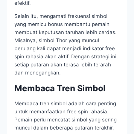
efektif.
Selain itu, mengamati frekuensi simbol
yang memicu bonus membantu pemain
membuat keputusan taruhan lebih cerdas.
Misalnya, simbol Thor yang muncul
berulang kali dapat menjadi indikator free
spin rahasia akan aktif. Dengan strategi ini,
setiap putaran akan terasa lebih terarah
dan menegangkan.
Membaca Tren Simbol
Membaca tren simbol adalah cara penting
untuk memanfaatkan free spin rahasia.
Pemain perlu mencatat simbol yang sering
muncul dalam beberapa putaran terakhir,