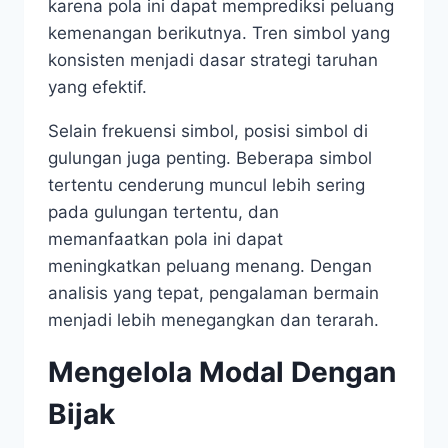
karena pola ini dapat memprediksi peluang
kemenangan berikutnya. Tren simbol yang
konsisten menjadi dasar strategi taruhan
yang efektif.
Selain frekuensi simbol, posisi simbol di
gulungan juga penting. Beberapa simbol
tertentu cenderung muncul lebih sering
pada gulungan tertentu, dan
memanfaatkan pola ini dapat
meningkatkan peluang menang. Dengan
analisis yang tepat, pengalaman bermain
menjadi lebih menegangkan dan terarah.
Mengelola Modal Dengan
Bijak