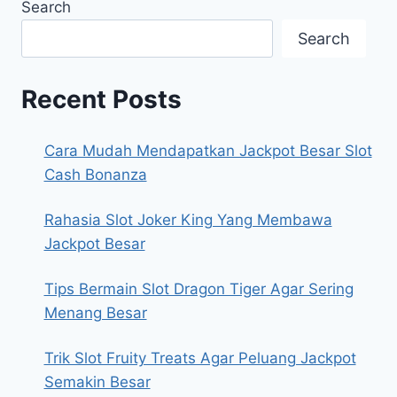
Search
Search
Recent Posts
Cara Mudah Mendapatkan Jackpot Besar Slot
Cash Bonanza
Rahasia Slot Joker King Yang Membawa
Jackpot Besar
Tips Bermain Slot Dragon Tiger Agar Sering
Menang Besar
Trik Slot Fruity Treats Agar Peluang Jackpot
Semakin Besar