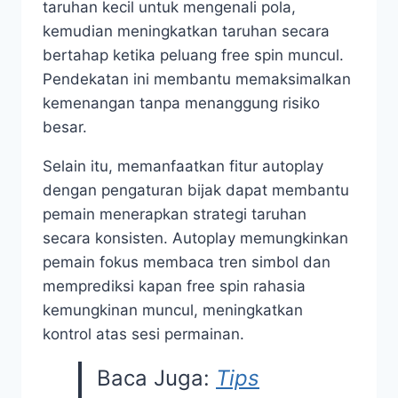
taruhan kecil untuk mengenali pola,
kemudian meningkatkan taruhan secara
bertahap ketika peluang free spin muncul.
Pendekatan ini membantu memaksimalkan
kemenangan tanpa menanggung risiko
besar.
Selain itu, memanfaatkan fitur autoplay
dengan pengaturan bijak dapat membantu
pemain menerapkan strategi taruhan
secara konsisten. Autoplay memungkinkan
pemain fokus membaca tren simbol dan
memprediksi kapan free spin rahasia
kemungkinan muncul, meningkatkan
kontrol atas sesi permainan.
Baca Juga:
Tips