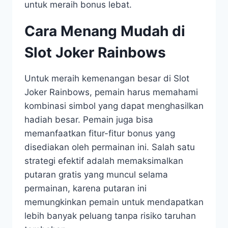
untuk meraih bonus lebat.
Cara Menang Mudah di
Slot Joker Rainbows
Untuk meraih kemenangan besar di Slot
Joker Rainbows, pemain harus memahami
kombinasi simbol yang dapat menghasilkan
hadiah besar. Pemain juga bisa
memanfaatkan fitur-fitur bonus yang
disediakan oleh permainan ini. Salah satu
strategi efektif adalah memaksimalkan
putaran gratis yang muncul selama
permainan, karena putaran ini
memungkinkan pemain untuk mendapatkan
lebih banyak peluang tanpa risiko taruhan