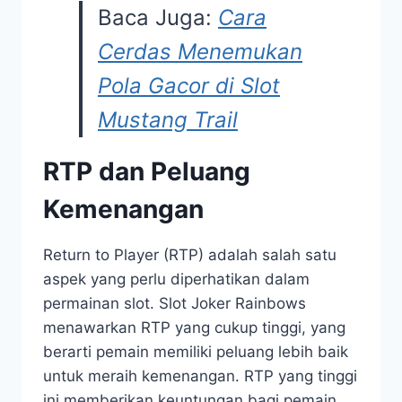
Baca Juga:
Cara
Cerdas Menemukan
Pola Gacor di Slot
Mustang Trail
RTP dan Peluang
Kemenangan
Return to Player (RTP) adalah salah satu
aspek yang perlu diperhatikan dalam
permainan slot. Slot Joker Rainbows
menawarkan RTP yang cukup tinggi, yang
berarti pemain memiliki peluang lebih baik
untuk meraih kemenangan. RTP yang tinggi
ini memberikan keuntungan bagi pemain