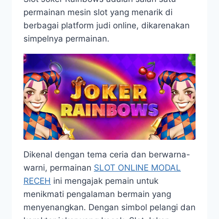
permainan mesin slot yang menarik di
berbagai platform judi online, dikarenakan
simpelnya permainan.
Dikenal dengan tema ceria dan berwarna-
warni, permainan
SLOT ONLINE MODAL
RECEH
ini mengajak pemain untuk
menikmati pengalaman bermain yang
menyenangkan. Dengan simbol pelangi dan