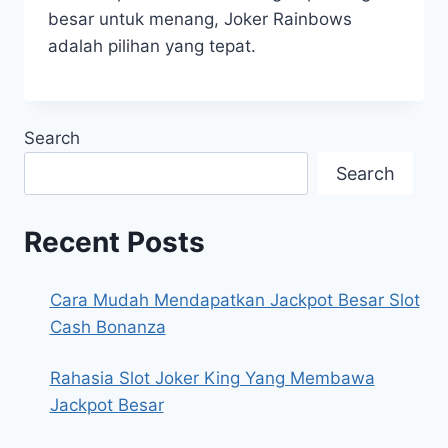
besar untuk menang, Joker Rainbows
adalah pilihan yang tepat.
Search
Search
Recent Posts
Cara Mudah Mendapatkan Jackpot Besar Slot
Cash Bonanza
Rahasia Slot Joker King Yang Membawa
Jackpot Besar