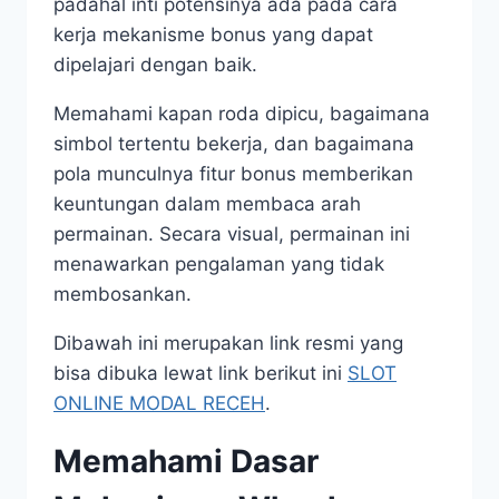
padahal inti potensinya ada pada cara
kerja mekanisme bonus yang dapat
dipelajari dengan baik.
Memahami kapan roda dipicu, bagaimana
simbol tertentu bekerja, dan bagaimana
pola munculnya fitur bonus memberikan
keuntungan dalam membaca arah
permainan. Secara visual, permainan ini
menawarkan pengalaman yang tidak
membosankan.
Dibawah ini merupakan link resmi yang
bisa dibuka lewat link berikut ini
SLOT
ONLINE MODAL RECEH
.
Memahami Dasar