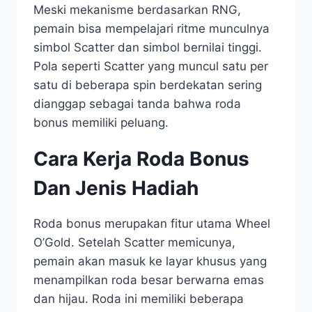
Meski mekanisme berdasarkan RNG,
pemain bisa mempelajari ritme munculnya
simbol Scatter dan simbol bernilai tinggi.
Pola seperti Scatter yang muncul satu per
satu di beberapa spin berdekatan sering
dianggap sebagai tanda bahwa roda
bonus memiliki peluang.
Cara Kerja Roda Bonus
Dan Jenis Hadiah
Roda bonus merupakan fitur utama Wheel
O’Gold. Setelah Scatter memicunya,
pemain akan masuk ke layar khusus yang
menampilkan roda besar berwarna emas
dan hijau. Roda ini memiliki beberapa