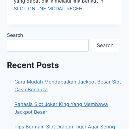
yang dapat diklik melalui link berikut ini
SLOT ONLINE MODAL RECEH
.
Search
Search
Recent Posts
Cara Mudah Mendapatkan Jackpot Besar Slot
Cash Bonanza
Rahasia Slot Joker King Yang Membawa
Jackpot Besar
Tips Bermain Slot Dragon Tiger Agar Sering