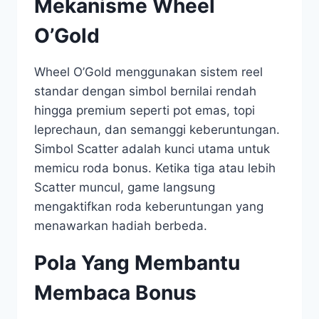
Mekanisme Wheel
O’Gold
Wheel O’Gold menggunakan sistem reel
standar dengan simbol bernilai rendah
hingga premium seperti pot emas, topi
leprechaun, dan semanggi keberuntungan.
Simbol Scatter adalah kunci utama untuk
memicu roda bonus. Ketika tiga atau lebih
Scatter muncul, game langsung
mengaktifkan roda keberuntungan yang
menawarkan hadiah berbeda.
Pola Yang Membantu
Membaca Bonus