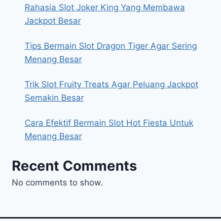
Rahasia Slot Joker King Yang Membawa
Jackpot Besar
Tips Bermain Slot Dragon Tiger Agar Sering
Menang Besar
Trik Slot Fruity Treats Agar Peluang Jackpot
Semakin Besar
Cara Efektif Bermain Slot Hot Fiesta Untuk
Menang Besar
Recent Comments
No comments to show.