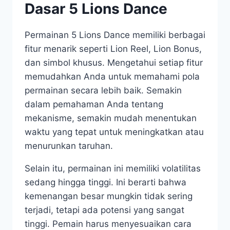
Dasar 5 Lions Dance
Permainan 5 Lions Dance memiliki berbagai
fitur menarik seperti Lion Reel, Lion Bonus,
dan simbol khusus. Mengetahui setiap fitur
memudahkan Anda untuk memahami pola
permainan secara lebih baik. Semakin
dalam pemahaman Anda tentang
mekanisme, semakin mudah menentukan
waktu yang tepat untuk meningkatkan atau
menurunkan taruhan.
Selain itu, permainan ini memiliki volatilitas
sedang hingga tinggi. Ini berarti bahwa
kemenangan besar mungkin tidak sering
terjadi, tetapi ada potensi yang sangat
tinggi. Pemain harus menyesuaikan cara