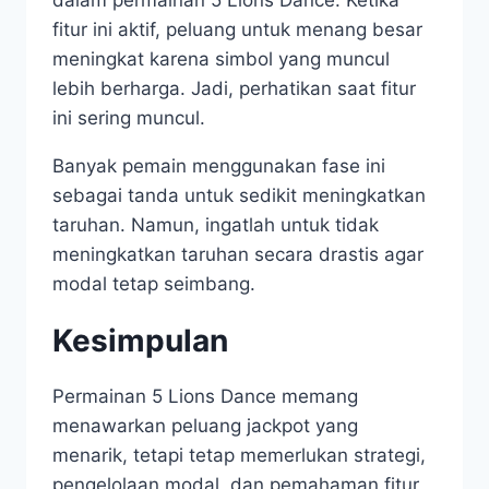
dalam permainan 5 Lions Dance. Ketika
fitur ini aktif, peluang untuk menang besar
meningkat karena simbol yang muncul
lebih berharga. Jadi, perhatikan saat fitur
ini sering muncul.
Banyak pemain menggunakan fase ini
sebagai tanda untuk sedikit meningkatkan
taruhan. Namun, ingatlah untuk tidak
meningkatkan taruhan secara drastis agar
modal tetap seimbang.
Kesimpulan
Permainan 5 Lions Dance memang
menawarkan peluang jackpot yang
menarik, tetapi tetap memerlukan strategi,
pengelolaan modal, dan pemahaman fitur