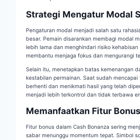
Strategi Mengatur Modal S
Pengaturan modal menjadi salah satu rahasi
besar. Pemain disarankan membagi modal me
lebih lama dan menghindari risiko kehabisan
membantu menjaga fokus dan mengurangi te
Selain itu, menetapkan batas kemenangan 
kestabilan permainan. Saat sudah mencapai 
berhenti dan menikmati hasil yang telah dip
menjadi lebih terkontrol dan tidak terbawa 
Memanfaatkan Fitur Bonus
Fitur bonus dalam Cash Bonanza sering men
sabar menunggu momentum tepat. Simbol sca