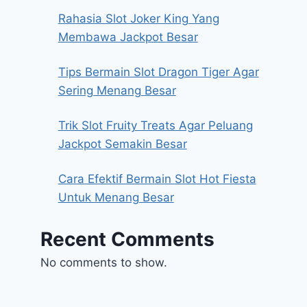
Rahasia Slot Joker King Yang
Membawa Jackpot Besar
Tips Bermain Slot Dragon Tiger Agar
Sering Menang Besar
Trik Slot Fruity Treats Agar Peluang
Jackpot Semakin Besar
Cara Efektif Bermain Slot Hot Fiesta
Untuk Menang Besar
Recent Comments
No comments to show.