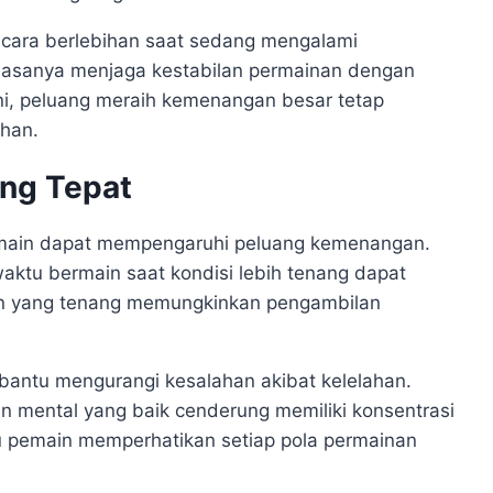
 secara berlebihan saat sedang mengalami
iasanya menjaga kestabilan permainan dengan
ini, peluang meraih kemenangan besar tetap
ihan.
ng Tepat
main dapat mempengaruhi peluang kemenangan.
waktu bermain saat kondisi lebih tenang dapat
ran yang tenang memungkinkan pengambilan
antu mengurangi kesalahan akibat kelelahan.
n mental yang baik cenderung memiliki konsentrasi
tu pemain memperhatikan setiap pola permainan