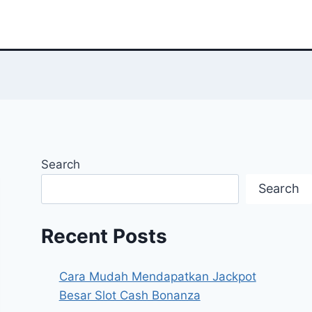
Search
Search
Recent Posts
Cara Mudah Mendapatkan Jackpot
Besar Slot Cash Bonanza