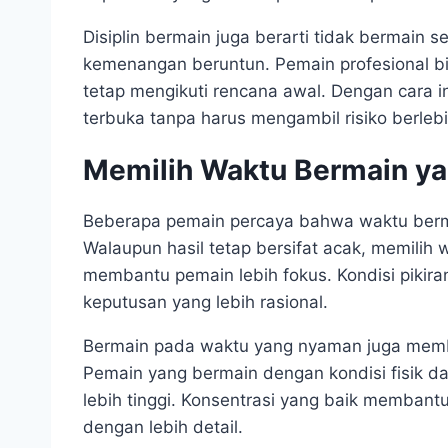
Disiplin bermain juga berarti tidak bermain
kemenangan beruntun. Pemain profesional b
tetap mengikuti rencana awal. Dengan cara 
terbuka tanpa harus mengambil risiko berleb
Memilih Waktu Bermain ya
Beberapa pemain percaya bahwa waktu ber
Walaupun hasil tetap bersifat acak, memilih 
membantu pemain lebih fokus. Kondisi piki
keputusan yang lebih rasional.
Bermain pada waktu yang nyaman juga memb
Pemain yang bermain dengan kondisi fisik da
lebih tinggi. Konsentrasi yang baik memban
dengan lebih detail.