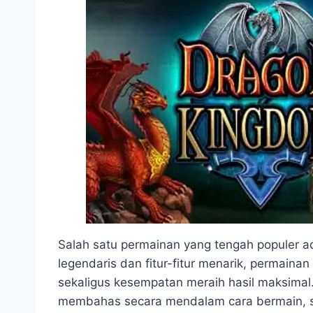
Salah satu permainan yang tengah populer 
legendaris dan fitur-fitur menarik, permain
sekaligus kesempatan meraih hasil maksimal. 
membahas secara mendalam cara bermain, st