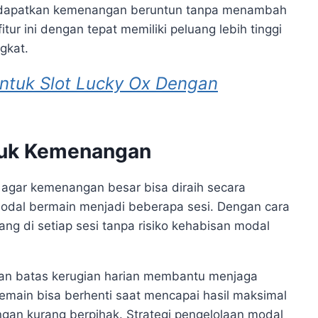
ndapatkan kemenangan beruntun tanpa menambah
r ini dengan tepat memiliki peluang lebih tinggi
gkat.
Untuk Slot Lucky Ox Dengan
tuk Kemenangan
 agar kemenangan besar bisa diraih secara
modal bermain menjadi beberapa sesi. Dengan cara
ang di setiap sesi tanpa risiko kehabisan modal
dan batas kerugian harian membantu menjaga
 pemain bisa berhenti saat mencapai hasil maksimal
gan kurang berpihak. Strategi pengelolaan modal