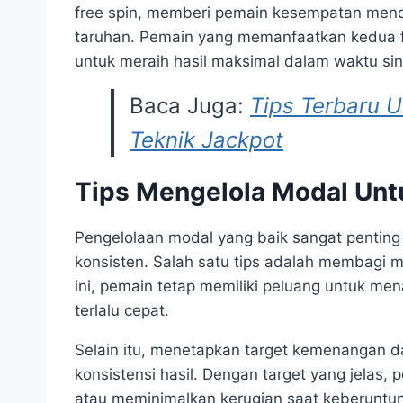
free spin, memberi pemain kesempatan me
taruhan. Pemain yang memanfaatkan kedua fitu
untuk meraih hasil maksimal dalam waktu sin
Baca Juga:
Tips Terbaru 
Teknik Jackpot
Tips Mengelola Modal Un
Pengelolaan modal yang baik sangat penting
konsisten. Salah satu tips adalah membagi 
ini, pemain tetap memiliki peluang untuk men
terlalu cepat.
Selain itu, menetapkan target kemenangan 
konsistensi hasil. Dengan target yang jelas,
atau meminimalkan kerugian saat keberuntun