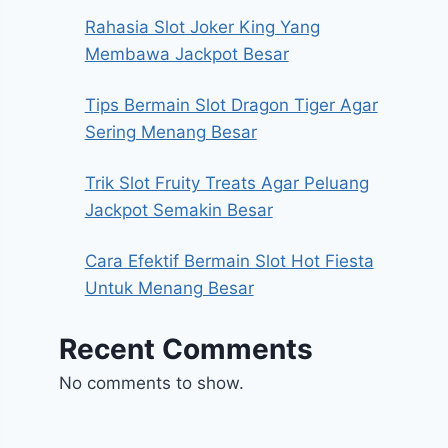
Rahasia Slot Joker King Yang
Membawa Jackpot Besar
Tips Bermain Slot Dragon Tiger Agar
Sering Menang Besar
Trik Slot Fruity Treats Agar Peluang
Jackpot Semakin Besar
Cara Efektif Bermain Slot Hot Fiesta
Untuk Menang Besar
Recent Comments
No comments to show.