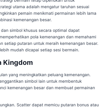
rategi bermain tetap diperlukan untuk
rategi utama adalah mengatur taruhan sesuai
ngkinkan pemain menikmati permainan lebih lama
binasi kemenangan besar.
s dan simbol khusus secara optimal dapat
g memperhatikan pola kemenangan dan memahami
n setiap putaran untuk meraih kemenangan besar.
lebih mudah dicapai setiap sesi bermain.
n Kingdom
gulan yang meningkatkan peluang kemenangan.
menggantikan simbol lain untuk membentuk
i kunci kemenangan besar dan membuat permainan
untungkan. Scatter dapat memicu putaran bonus atau