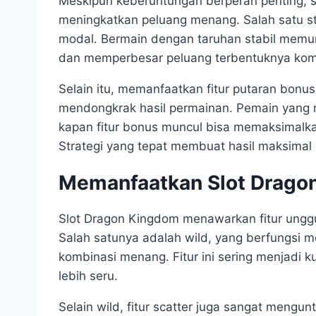
Meskipun keberuntungan berperan penting, st
meningkatkan peluang menang. Salah satu st
modal. Bermain dengan taruhan stabil memu
dan memperbesar peluang terbentuknya kom
Selain itu, memanfaatkan fitur putaran bonu
mendongkrak hasil permainan. Pemain yan
kapan fitur bonus muncul bisa memaksimalka
Strategi yang tepat membuat hasil maksimal 
Memanfaatkan Slot Drago
Slot Dragon Kingdom menawarkan fitur ung
Salah satunya adalah wild, yang berfungsi 
kombinasi menang. Fitur ini sering menjad
lebih seru.
Selain wild, fitur scatter juga sangat meng