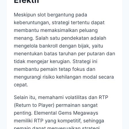
Efektif
Meskipun slot bergantung pada
keberuntungan, strategi tertentu dapat
membantu memaksimalkan peluang
menang. Salah satu pendekatan adalah
mengelola bankroll dengan bijak, yaitu
menentukan batas taruhan per putaran dan
tidak mengejar kerugian. Strategi ini
membantu pemain tetap fokus dan
mengurangi risiko kehilangan modal secara
cepat.
Selain itu, memahami volatilitas dan RTP
(Return to Player) permainan sangat
penting. Elemental Gems Megaways
memiliki RTP yang kompetitif, sehingga
pemain dapat menyesuaikan strategi