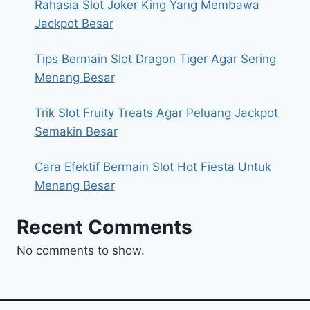
Rahasia Slot Joker King Yang Membawa
Jackpot Besar
Tips Bermain Slot Dragon Tiger Agar Sering
Menang Besar
Trik Slot Fruity Treats Agar Peluang Jackpot
Semakin Besar
Cara Efektif Bermain Slot Hot Fiesta Untuk
Menang Besar
Recent Comments
No comments to show.