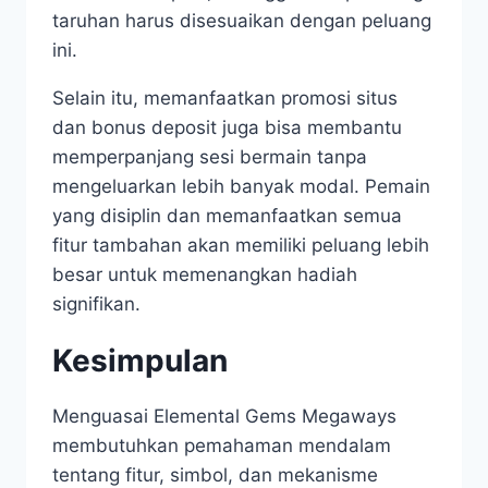
taruhan harus disesuaikan dengan peluang
ini.
Selain itu, memanfaatkan promosi situs
dan bonus deposit juga bisa membantu
memperpanjang sesi bermain tanpa
mengeluarkan lebih banyak modal. Pemain
yang disiplin dan memanfaatkan semua
fitur tambahan akan memiliki peluang lebih
besar untuk memenangkan hadiah
signifikan.
Kesimpulan
Menguasai Elemental Gems Megaways
membutuhkan pemahaman mendalam
tentang fitur, simbol, dan mekanisme