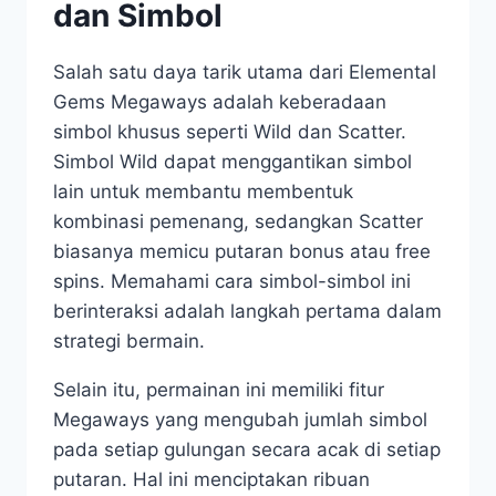
dan Simbol
Salah satu daya tarik utama dari Elemental
Gems Megaways adalah keberadaan
simbol khusus seperti Wild dan Scatter.
Simbol Wild dapat menggantikan simbol
lain untuk membantu membentuk
kombinasi pemenang, sedangkan Scatter
biasanya memicu putaran bonus atau free
spins. Memahami cara simbol-simbol ini
berinteraksi adalah langkah pertama dalam
strategi bermain.
Selain itu, permainan ini memiliki fitur
Megaways yang mengubah jumlah simbol
pada setiap gulungan secara acak di setiap
putaran. Hal ini menciptakan ribuan