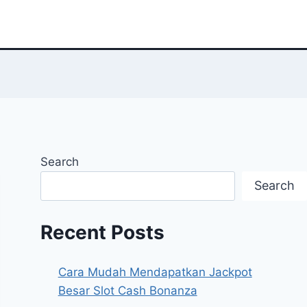
Search
Search
Recent Posts
Cara Mudah Mendapatkan Jackpot
Besar Slot Cash Bonanza