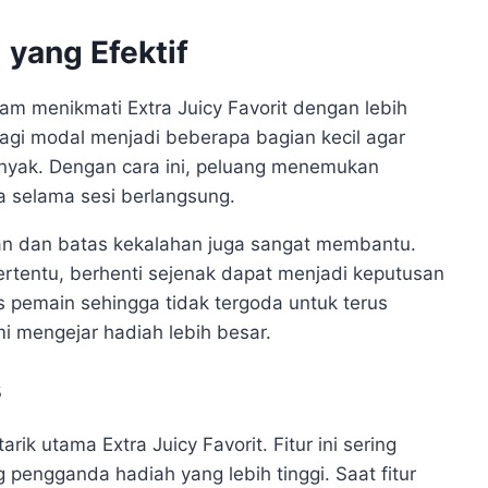
 yang Efektif
am menikmati Extra Juicy Favorit dengan lebih
i modal menjadi beberapa bagian kecil agar
anyak. Dengan cara ini, peluang menemukan
 selama sesi berlangsung.
n dan batas kekalahan juga sangat membantu.
rtentu, berhenti sejenak dapat menjadi keputusan
gis pemain sehingga tidak tergoda untuk terus
i mengejar hadiah lebih besar.
s
rik utama Extra Juicy Favorit. Fitur ini sering
pengganda hadiah yang lebih tinggi. Saat fitur