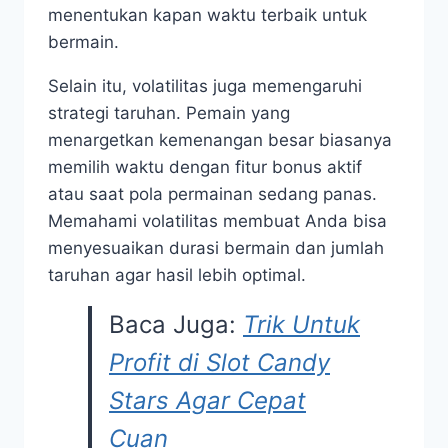
menentukan kapan waktu terbaik untuk
bermain.
Selain itu, volatilitas juga memengaruhi
strategi taruhan. Pemain yang
menargetkan kemenangan besar biasanya
memilih waktu dengan fitur bonus aktif
atau saat pola permainan sedang panas.
Memahami volatilitas membuat Anda bisa
menyesuaikan durasi bermain dan jumlah
taruhan agar hasil lebih optimal.
Baca Juga:
Trik Untuk
Profit di Slot Candy
Stars Agar Cepat
Cuan