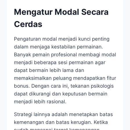
Mengatur Modal Secara
Cerdas
Pengaturan modal menjadi kunci penting
dalam menjaga kestabilan permainan.
Banyak pemain profesional membagi modal
menjadi beberapa sesi permainan agar
dapat bermain lebih lama dan
memaksimalkan peluang mendapatkan fitur
bonus. Dengan cara ini, tekanan psikologis
dapat dikurangi dan keputusan bermain
menjadi lebih rasional.
Strategi lainnya adalah menetapkan batas
kemenangan dan batas kerugian. Ketika