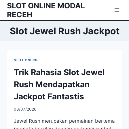
Skip
SLOT ONLINE MODAL
to
RECEH
content
Slot Jewel Rush Jackpot
SLOT ONLINE
Trik Rahasia Slot Jewel
Rush Mendapatkan
Jackpot Fantastis
03/07/2026
Jewel Rush merupakan permainan bertema
permata berkilau dengan berbagai simbol