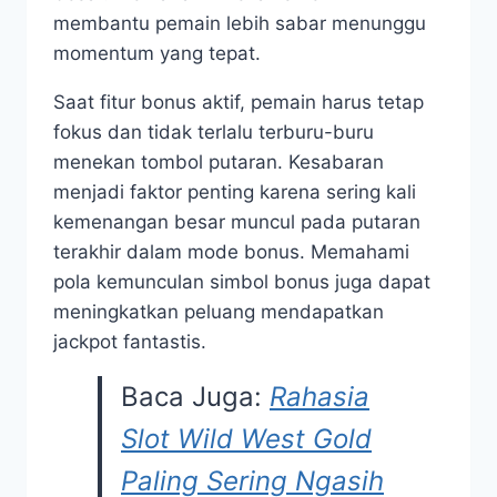
membantu pemain lebih sabar menunggu
momentum yang tepat.
Saat fitur bonus aktif, pemain harus tetap
fokus dan tidak terlalu terburu-buru
menekan tombol putaran. Kesabaran
menjadi faktor penting karena sering kali
kemenangan besar muncul pada putaran
terakhir dalam mode bonus. Memahami
pola kemunculan simbol bonus juga dapat
meningkatkan peluang mendapatkan
jackpot fantastis.
Baca Juga:
Rahasia
Slot Wild West Gold
Paling Sering Ngasih