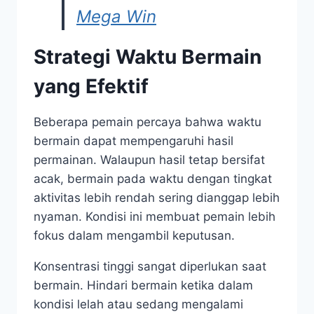
Mega Win
Strategi Waktu Bermain
yang Efektif
Beberapa pemain percaya bahwa waktu
bermain dapat mempengaruhi hasil
permainan. Walaupun hasil tetap bersifat
acak, bermain pada waktu dengan tingkat
aktivitas lebih rendah sering dianggap lebih
nyaman. Kondisi ini membuat pemain lebih
fokus dalam mengambil keputusan.
Konsentrasi tinggi sangat diperlukan saat
bermain. Hindari bermain ketika dalam
kondisi lelah atau sedang mengalami