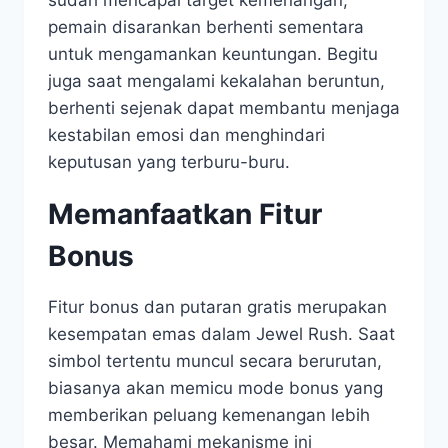
sudah mencapai target kemenangan,
pemain disarankan berhenti sementara
untuk mengamankan keuntungan. Begitu
juga saat mengalami kekalahan beruntun,
berhenti sejenak dapat membantu menjaga
kestabilan emosi dan menghindari
keputusan yang terburu-buru.
Memanfaatkan Fitur
Bonus
Fitur bonus dan putaran gratis merupakan
kesempatan emas dalam Jewel Rush. Saat
simbol tertentu muncul secara berurutan,
biasanya akan memicu mode bonus yang
memberikan peluang kemenangan lebih
besar. Memahami mekanisme ini