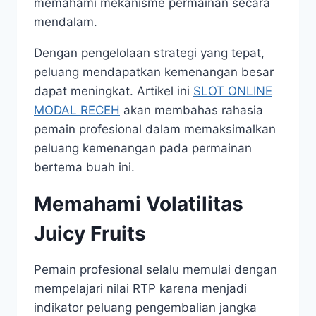
memahami mekanisme permainan secara
mendalam.
Dengan pengelolaan strategi yang tepat,
peluang mendapatkan kemenangan besar
dapat meningkat. Artikel ini
SLOT ONLINE
MODAL RECEH
akan membahas rahasia
pemain profesional dalam memaksimalkan
peluang kemenangan pada permainan
bertema buah ini.
Memahami Volatilitas
Juicy Fruits
Pemain profesional selalu memulai dengan
mempelajari nilai RTP karena menjadi
indikator peluang pengembalian jangka