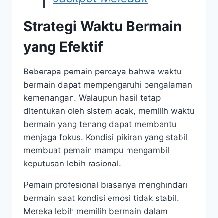
Strategi Waktu Bermain
yang Efektif
Beberapa pemain percaya bahwa waktu
bermain dapat mempengaruhi pengalaman
kemenangan. Walaupun hasil tetap
ditentukan oleh sistem acak, memilih waktu
bermain yang tenang dapat membantu
menjaga fokus. Kondisi pikiran yang stabil
membuat pemain mampu mengambil
keputusan lebih rasional.
Pemain profesional biasanya menghindari
bermain saat kondisi emosi tidak stabil.
Mereka lebih memilih bermain dalam