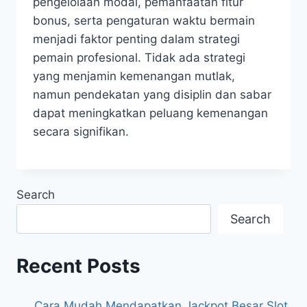
pengelolaan modal, pemanfaatan fitur
bonus, serta pengaturan waktu bermain
menjadi faktor penting dalam strategi
pemain profesional. Tidak ada strategi
yang menjamin kemenangan mutlak,
namun pendekatan yang disiplin dan sabar
dapat meningkatkan peluang kemenangan
secara signifikan.
Search
Search
Recent Posts
Cara Mudah Mendapatkan Jackpot Besar Slot