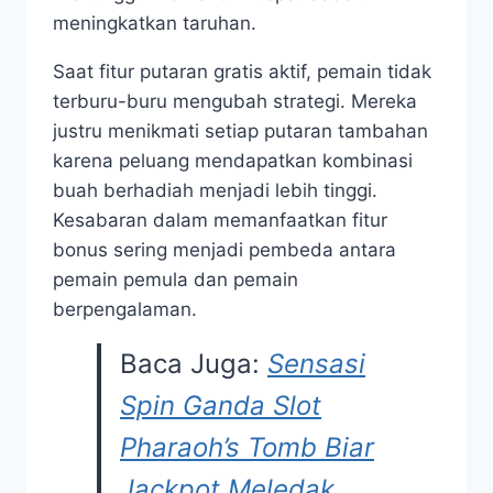
meningkatkan taruhan.
Saat fitur putaran gratis aktif, pemain tidak
terburu-buru mengubah strategi. Mereka
justru menikmati setiap putaran tambahan
karena peluang mendapatkan kombinasi
buah berhadiah menjadi lebih tinggi.
Kesabaran dalam memanfaatkan fitur
bonus sering menjadi pembeda antara
pemain pemula dan pemain
berpengalaman.
Baca Juga:
Sensasi
Spin Ganda Slot
Pharaoh’s Tomb Biar
Jackpot Meledak