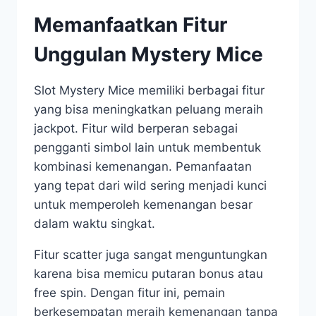
Memanfaatkan Fitur
Unggulan Mystery Mice
Slot Mystery Mice memiliki berbagai fitur
yang bisa meningkatkan peluang meraih
jackpot. Fitur wild berperan sebagai
pengganti simbol lain untuk membentuk
kombinasi kemenangan. Pemanfaatan
yang tepat dari wild sering menjadi kunci
untuk memperoleh kemenangan besar
dalam waktu singkat.
Fitur scatter juga sangat menguntungkan
karena bisa memicu putaran bonus atau
free spin. Dengan fitur ini, pemain
berkesempatan meraih kemenangan tanpa