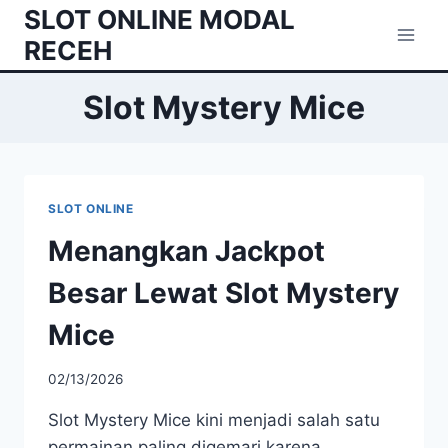
Skip
SLOT ONLINE MODAL
to
RECEH
content
Slot Mystery Mice
SLOT ONLINE
Menangkan Jackpot
Besar Lewat Slot Mystery
Mice
02/13/2026
Slot Mystery Mice kini menjadi salah satu
permainan paling digemari karena