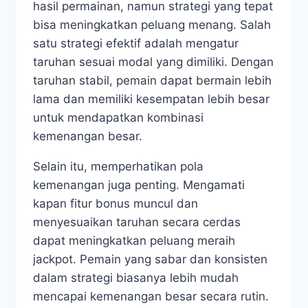
hasil permainan, namun strategi yang tepat
bisa meningkatkan peluang menang. Salah
satu strategi efektif adalah mengatur
taruhan sesuai modal yang dimiliki. Dengan
taruhan stabil, pemain dapat bermain lebih
lama dan memiliki kesempatan lebih besar
untuk mendapatkan kombinasi
kemenangan besar.
Selain itu, memperhatikan pola
kemenangan juga penting. Mengamati
kapan fitur bonus muncul dan
menyesuaikan taruhan secara cerdas
dapat meningkatkan peluang meraih
jackpot. Pemain yang sabar dan konsisten
dalam strategi biasanya lebih mudah
mencapai kemenangan besar secara rutin.