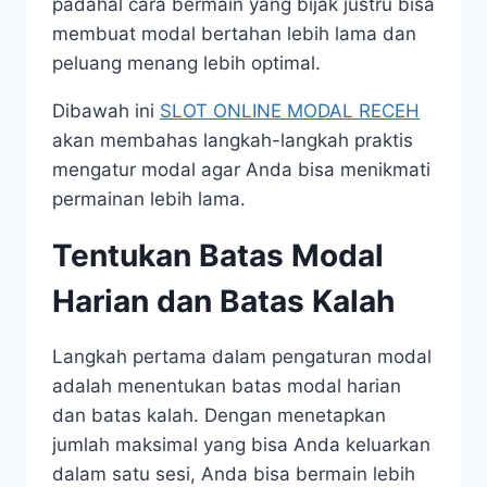
padahal cara bermain yang bijak justru bisa
membuat modal bertahan lebih lama dan
peluang menang lebih optimal.
Dibawah ini
SLOT ONLINE MODAL RECEH
akan membahas langkah-langkah praktis
mengatur modal agar Anda bisa menikmati
permainan lebih lama.
Tentukan Batas Modal
Harian dan Batas Kalah
Langkah pertama dalam pengaturan modal
adalah menentukan batas modal harian
dan batas kalah. Dengan menetapkan
jumlah maksimal yang bisa Anda keluarkan
dalam satu sesi, Anda bisa bermain lebih