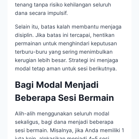
tenang tanpa risiko kehilangan seluruh
dana secara impulsif.
Selain itu, batas kalah membantu menjaga
disiplin. Jika batas ini tercapai, hentikan
permainan untuk menghindari keputusan
terburu-buru yang sering menimbulkan
kerugian lebih besar. Strategi ini menjaga
modal tetap aman untuk sesi berikutnya.
Bagi Modal Menjadi
Beberapa Sesi Bermain
Alih-alih menggunakan seluruh modal
sekaligus, bagi dana menjadi beberapa
sesi bermain. Misalnya, jika Anda memiliki 1
juta koin, alokasikan menjadi 4–5 sesi