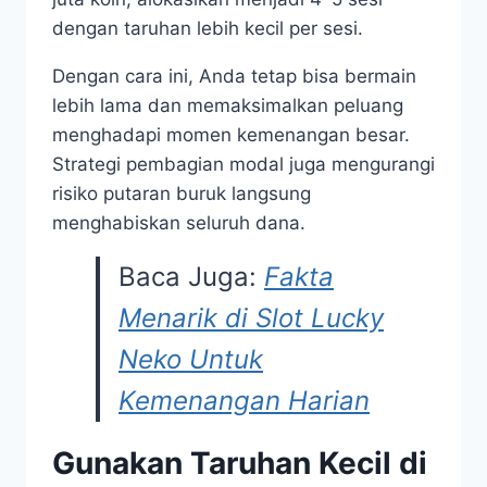
dengan taruhan lebih kecil per sesi.
Dengan cara ini, Anda tetap bisa bermain
lebih lama dan memaksimalkan peluang
menghadapi momen kemenangan besar.
Strategi pembagian modal juga mengurangi
risiko putaran buruk langsung
menghabiskan seluruh dana.
Baca Juga:
Fakta
Menarik di Slot Lucky
Neko Untuk
Kemenangan Harian
Gunakan Taruhan Kecil di