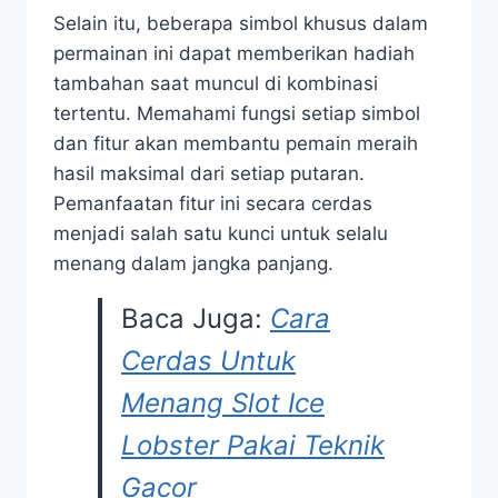
Selain itu, beberapa simbol khusus dalam
permainan ini dapat memberikan hadiah
tambahan saat muncul di kombinasi
tertentu. Memahami fungsi setiap simbol
dan fitur akan membantu pemain meraih
hasil maksimal dari setiap putaran.
Pemanfaatan fitur ini secara cerdas
menjadi salah satu kunci untuk selalu
menang dalam jangka panjang.
Baca Juga:
Cara
Cerdas Untuk
Menang Slot Ice
Lobster Pakai Teknik
Gacor