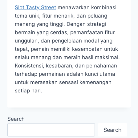
Slot Tasty Street
menawarkan kombinasi
tema unik, fitur menarik, dan peluang
menang yang tinggi. Dengan strategi
bermain yang cerdas, pemanfaatan fitur
unggulan, dan pengelolaan modal yang
tepat, pemain memiliki kesempatan untuk
selalu menang dan meraih hasil maksimal.
Konsistensi, kesabaran, dan pemahaman
terhadap permainan adalah kunci utama
untuk merasakan sensasi kemenangan
setiap hari.
Search
Search