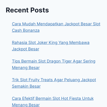
Recent Posts
Cara Mudah Mendapatkan Jackpot Besar Slot
Cash Bonanza
Rahasia Slot Joker King Yang Membawa
Jackpot Besar
Tips Bermain Slot Dragon Tiger Agar Sering
Menang Besar
Trik Slot Fruity Treats Agar Peluang Jackpot
Semakin Besar
Cara Efektif Bermain Slot Hot Fiesta Untuk
Menang Besar