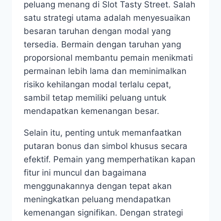
peluang menang di Slot Tasty Street. Salah
satu strategi utama adalah menyesuaikan
besaran taruhan dengan modal yang
tersedia. Bermain dengan taruhan yang
proporsional membantu pemain menikmati
permainan lebih lama dan meminimalkan
risiko kehilangan modal terlalu cepat,
sambil tetap memiliki peluang untuk
mendapatkan kemenangan besar.
Selain itu, penting untuk memanfaatkan
putaran bonus dan simbol khusus secara
efektif. Pemain yang memperhatikan kapan
fitur ini muncul dan bagaimana
menggunakannya dengan tepat akan
meningkatkan peluang mendapatkan
kemenangan signifikan. Dengan strategi