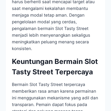
harus berhenti saat mencapai target atau
saat mengalami kekalahan membantu
menjaga modal tetap aman. Dengan
pengelolaan modal yang cerdas,
pengalaman bermain Slot Tasty Street
menjadi lebih menyenangkan sekaligus
meningkatkan peluang menang secara
konsisten.
Keuntungan Bermain Slot
Tasty Street Terpercaya
Bermain Slot Tasty Street terpercaya
memberikan rasa aman karena permainan
ini menggunakan mekanisme yang adil dan
transparan. Pemain dapat fokus pada