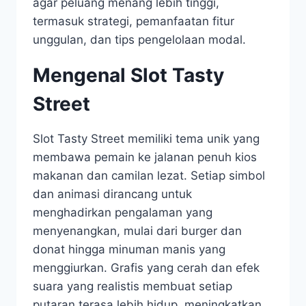
agar peluang menang lebih tinggi,
termasuk strategi, pemanfaatan fitur
unggulan, dan tips pengelolaan modal.
Mengenal Slot Tasty
Street
Slot Tasty Street memiliki tema unik yang
membawa pemain ke jalanan penuh kios
makanan dan camilan lezat. Setiap simbol
dan animasi dirancang untuk
menghadirkan pengalaman yang
menyenangkan, mulai dari burger dan
donat hingga minuman manis yang
menggiurkan. Grafis yang cerah dan efek
suara yang realistis membuat setiap
putaran terasa lebih hidup, meningkatkan