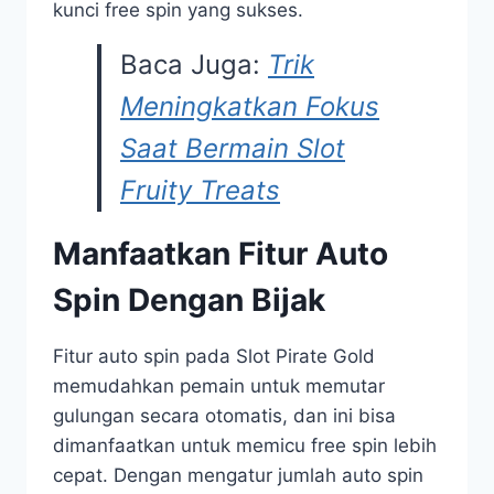
kunci free spin yang sukses.
Baca Juga:
Trik
Meningkatkan Fokus
Saat Bermain Slot
Fruity Treats
Manfaatkan Fitur Auto
Spin Dengan Bijak
Fitur auto spin pada Slot Pirate Gold
memudahkan pemain untuk memutar
gulungan secara otomatis, dan ini bisa
dimanfaatkan untuk memicu free spin lebih
cepat. Dengan mengatur jumlah auto spin