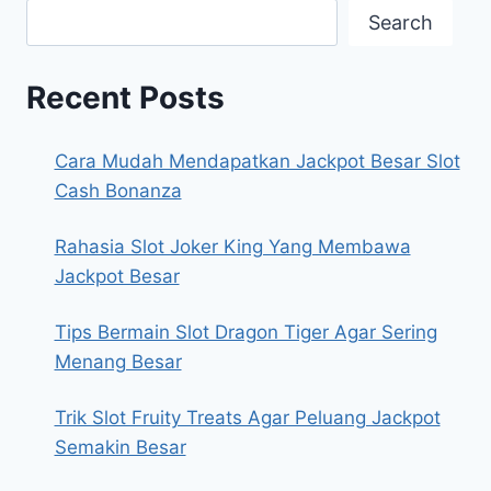
Search
Recent Posts
Cara Mudah Mendapatkan Jackpot Besar Slot
Cash Bonanza
Rahasia Slot Joker King Yang Membawa
Jackpot Besar
Tips Bermain Slot Dragon Tiger Agar Sering
Menang Besar
Trik Slot Fruity Treats Agar Peluang Jackpot
Semakin Besar