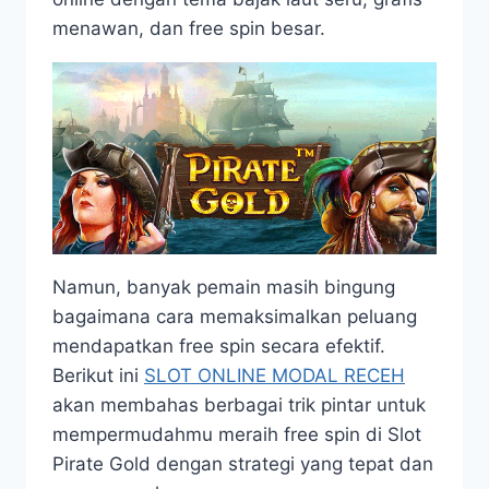
menawan, dan free spin besar.
Namun, banyak pemain masih bingung
bagaimana cara memaksimalkan peluang
mendapatkan free spin secara efektif.
Berikut ini
SLOT ONLINE MODAL RECEH
akan membahas berbagai trik pintar untuk
mempermudahmu meraih free spin di Slot
Pirate Gold dengan strategi yang tepat dan