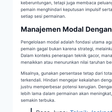
keberuntungan, tetapi juga membaca peluang 
pemain menghindari keputusan impulsif sert
setiap sesi permainan.
Manajemen Modal Dengan 
Pengelolaan modal adalah fondasi utama agar
pemain gagal bukan karena strategi, melain
Dalam konteks penerapan teknik gacor, ma
menaikkan atau menurunkan nilai taruhan be
Misalnya, gunakan persentase tetap dari total
terkendali. Hindari mengejar kekalahan denga
justru memperbesar potensi kerugian. Dengan 
lebih lama dalam permainan akan meningkat,
semakin terbuka.