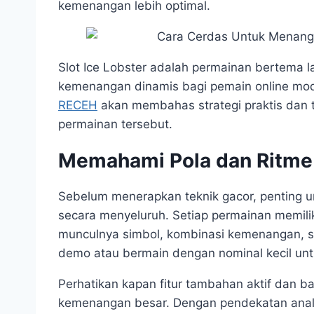
kemenangan lebih optimal.
Slot Ice Lobster adalah permainan bertema l
kemenangan dinamis bagi pemain online moder
RECEH
akan membahas strategi praktis dan t
permainan tersebut.
Memahami Pola dan Ritme 
Sebelum menerapkan teknik gacor, penting u
secara menyeluruh. Setiap permainan memiliki
munculnya simbol, kombinasi kemenangan, s
demo atau bermain dengan nominal kecil u
Perhatikan kapan fitur tambahan aktif dan 
kemenangan besar. Dengan pendekatan anali