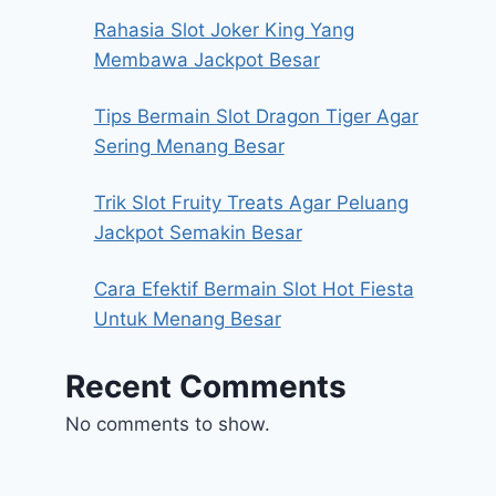
Rahasia Slot Joker King Yang
Membawa Jackpot Besar
Tips Bermain Slot Dragon Tiger Agar
Sering Menang Besar
Trik Slot Fruity Treats Agar Peluang
Jackpot Semakin Besar
Cara Efektif Bermain Slot Hot Fiesta
Untuk Menang Besar
Recent Comments
No comments to show.