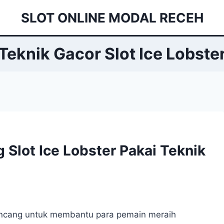
SLOT ONLINE MODAL RECEH
Teknik Gacor Slot Ice Lobste
Slot Ice Lobster Pakai Teknik
i rancang untuk membantu para pemain meraih