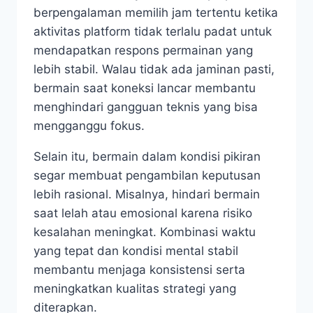
berpengalaman memilih jam tertentu ketika
aktivitas platform tidak terlalu padat untuk
mendapatkan respons permainan yang
lebih stabil. Walau tidak ada jaminan pasti,
bermain saat koneksi lancar membantu
menghindari gangguan teknis yang bisa
mengganggu fokus.
Selain itu, bermain dalam kondisi pikiran
segar membuat pengambilan keputusan
lebih rasional. Misalnya, hindari bermain
saat lelah atau emosional karena risiko
kesalahan meningkat. Kombinasi waktu
yang tepat dan kondisi mental stabil
membantu menjaga konsistensi serta
meningkatkan kualitas strategi yang
diterapkan.