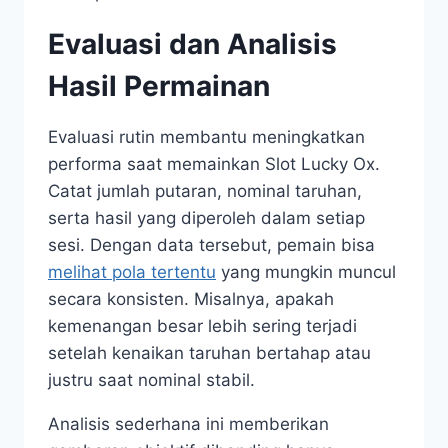
Evaluasi dan Analisis
Hasil Permainan
Evaluasi rutin membantu meningkatkan
performa saat memainkan Slot Lucky Ox.
Catat jumlah putaran, nominal taruhan,
serta hasil yang diperoleh dalam setiap
sesi. Dengan data tersebut, pemain bisa
melihat pola tertentu
yang mungkin muncul
secara konsisten. Misalnya, apakah
kemenangan besar lebih sering terjadi
setelah kenaikan taruhan bertahap atau
justru saat nominal stabil.
Analisis sederhana ini memberikan