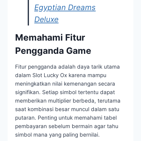
Egyptian Dreams
Deluxe
Memahami Fitur
Pengganda Game
Fitur pengganda adalah daya tarik utama
dalam Slot Lucky Ox karena mampu
meningkatkan nilai kemenangan secara
signifikan. Setiap simbol tertentu dapat
memberikan multiplier berbeda, terutama
saat kombinasi besar muncul dalam satu
putaran. Penting untuk memahami tabel
pembayaran sebelum bermain agar tahu
simbol mana yang paling bernilai.