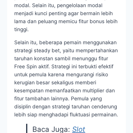
modal. Selain itu, pengelolaan modal
menjadi kunci penting agar bermain lebih
lama dan peluang memicu fitur bonus lebih
tinggi.
Selain itu, beberapa pemain menggunakan
strategi steady bet, yaitu mempertahankan
taruhan konstan sambil menunggu fitur
Free Spin aktif. Strategi ini terbukti efektif
untuk pemula karena mengurangi risiko
kerugian besar sekaligus memberi
kesempatan memanfaatkan multiplier dan
fitur tambahan lainnya. Pemula yang
disiplin dengan strategi taruhan cenderung
lebih siap menghadapi fluktuasi permainan.
Baca Juga:
Slot