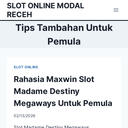
Skip
SLOT ONLINE MODAL
to
RECEH
content
Tips Tambahan Untuk
Pemula
SLOT ONLINE
Rahasia Maxwin Slot
Madame Destiny
Megaways Untuk Pemula
02/13/2026
Slot Madame Destiny Megaways,