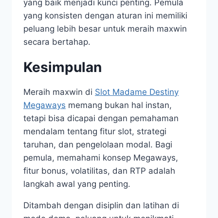
yang baik menjadi kunci penting. Pemula
yang konsisten dengan aturan ini memiliki
peluang lebih besar untuk meraih maxwin
secara bertahap.
Kesimpulan
Meraih maxwin di
Slot Madame Destiny
Megaways
memang bukan hal instan,
tetapi bisa dicapai dengan pemahaman
mendalam tentang fitur slot, strategi
taruhan, dan pengelolaan modal. Bagi
pemula, memahami konsep Megaways,
fitur bonus, volatilitas, dan RTP adalah
langkah awal yang penting.
Ditambah dengan disiplin dan latihan di