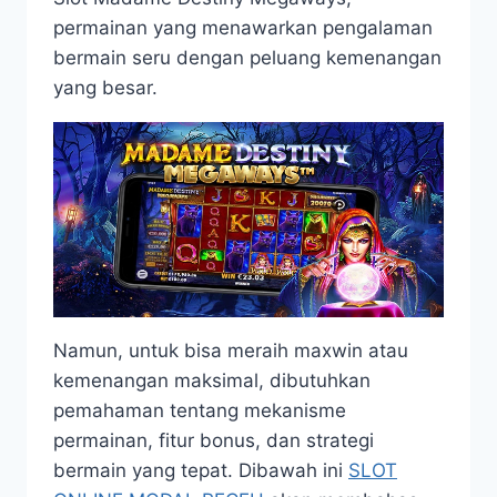
permainan yang menawarkan pengalaman
bermain seru dengan peluang kemenangan
yang besar.
Namun, untuk bisa meraih maxwin atau
kemenangan maksimal, dibutuhkan
pemahaman tentang mekanisme
permainan, fitur bonus, dan strategi
bermain yang tepat. Dibawah ini
SLOT