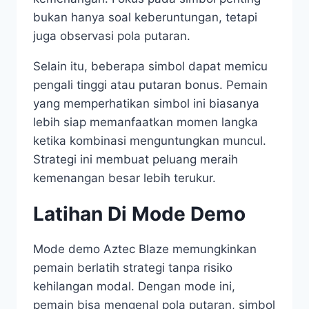
bukan hanya soal keberuntungan, tetapi
juga observasi pola putaran.
Selain itu, beberapa simbol dapat memicu
pengali tinggi atau putaran bonus. Pemain
yang memperhatikan simbol ini biasanya
lebih siap memanfaatkan momen langka
ketika kombinasi menguntungkan muncul.
Strategi ini membuat peluang meraih
kemenangan besar lebih terukur.
Latihan Di Mode Demo
Mode demo Aztec Blaze memungkinkan
pemain berlatih strategi tanpa risiko
kehilangan modal. Dengan mode ini,
pemain bisa mengenal pola putaran, simbol