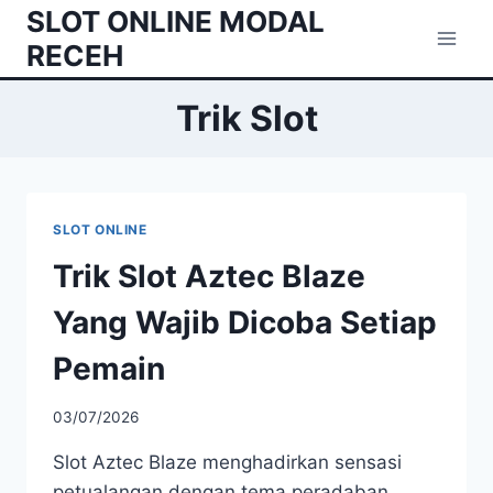
Skip
SLOT ONLINE MODAL
to
RECEH
content
Trik Slot
SLOT ONLINE
Trik Slot Aztec Blaze
Yang Wajib Dicoba Setiap
Pemain
03/07/2026
Slot Aztec Blaze menghadirkan sensasi
petualangan dengan tema peradaban