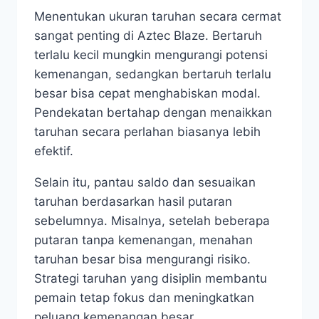
Menentukan ukuran taruhan secara cermat
sangat penting di Aztec Blaze. Bertaruh
terlalu kecil mungkin mengurangi potensi
kemenangan, sedangkan bertaruh terlalu
besar bisa cepat menghabiskan modal.
Pendekatan bertahap dengan menaikkan
taruhan secara perlahan biasanya lebih
efektif.
Selain itu, pantau saldo dan sesuaikan
taruhan berdasarkan hasil putaran
sebelumnya. Misalnya, setelah beberapa
putaran tanpa kemenangan, menahan
taruhan besar bisa mengurangi risiko.
Strategi taruhan yang disiplin membantu
pemain tetap fokus dan meningkatkan
peluang kemenangan besar.