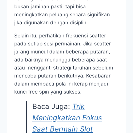
bukan jaminan pasti, tapi bisa
meningkatkan peluang secara signifikan
jika digunakan dengan disiplin.
Selain itu, perhatikan frekuensi scatter
pada setiap sesi permainan. Jika scatter
jarang muncul dalam beberapa putaran,
ada baiknya menunggu beberapa saat
atau mengganti strategi taruhan sebelum
mencoba putaran berikutnya. Kesabaran
dalam membaca pola ini kerap menjadi
kunci free spin yang sukses.
Baca Juga:
Trik
Meningkatkan Fokus
Saat Bermain Slot