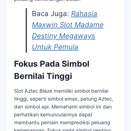
Baca Juga:
Rahasia
Maxwin Slot Madame
Destiny Megaways
Untuk Pemula
Fokus Pada Simbol
Bernilai Tinggi
Slot Aztec Blaze memiliki simbol bernilai
tinggi, seperti simbol emas, patung Aztec,
dan simbol api. Memahami simbol ini dan
perhatikan kemunculannya dapat
membantu pemain memprediksi peluang
kemenangan. Fokus pada simbol penting