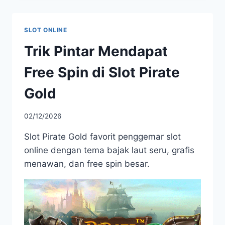
SLOT ONLINE
Trik Pintar Mendapat
Free Spin di Slot Pirate
Gold
02/12/2026
Slot Pirate Gold favorit penggemar slot
online dengan tema bajak laut seru, grafis
menawan, dan free spin besar.