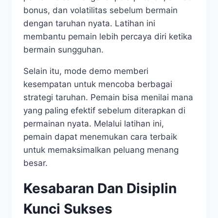
bonus, dan volatilitas sebelum bermain
dengan taruhan nyata. Latihan ini
membantu pemain lebih percaya diri ketika
bermain sungguhan.
Selain itu, mode demo memberi
kesempatan untuk mencoba berbagai
strategi taruhan. Pemain bisa menilai mana
yang paling efektif sebelum diterapkan di
permainan nyata. Melalui latihan ini,
pemain dapat menemukan cara terbaik
untuk memaksimalkan peluang menang
besar.
Kesabaran Dan Disiplin
Kunci Sukses