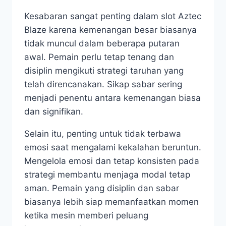
Kesabaran sangat penting dalam slot Aztec
Blaze karena kemenangan besar biasanya
tidak muncul dalam beberapa putaran
awal. Pemain perlu tetap tenang dan
disiplin mengikuti strategi taruhan yang
telah direncanakan. Sikap sabar sering
menjadi penentu antara kemenangan biasa
dan signifikan.
Selain itu, penting untuk tidak terbawa
emosi saat mengalami kekalahan beruntun.
Mengelola emosi dan tetap konsisten pada
strategi membantu menjaga modal tetap
aman. Pemain yang disiplin dan sabar
biasanya lebih siap memanfaatkan momen
ketika mesin memberi peluang