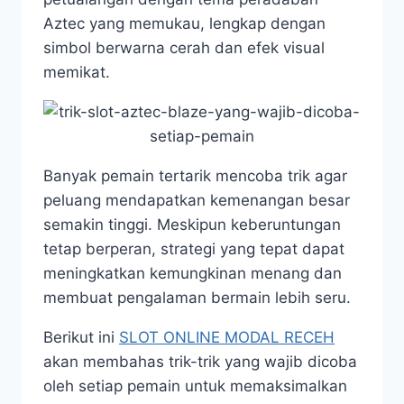
Aztec yang memukau, lengkap dengan
simbol berwarna cerah dan efek visual
memikat.
Banyak pemain tertarik mencoba trik agar
peluang mendapatkan kemenangan besar
semakin tinggi. Meskipun keberuntungan
tetap berperan, strategi yang tepat dapat
meningkatkan kemungkinan menang dan
membuat pengalaman bermain lebih seru.
Berikut ini
SLOT ONLINE MODAL RECEH
akan membahas trik-trik yang wajib dicoba
oleh setiap pemain untuk memaksimalkan