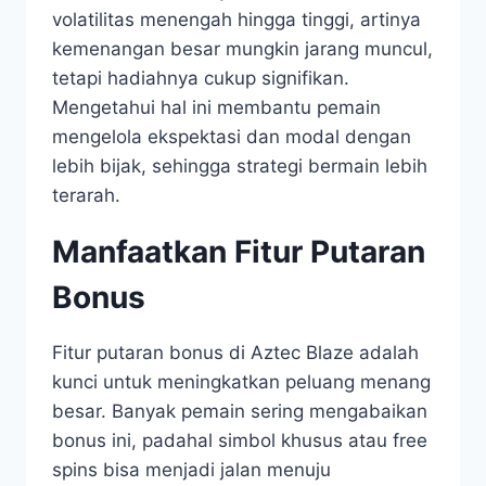
volatilitas menengah hingga tinggi, artinya
kemenangan besar mungkin jarang muncul,
tetapi hadiahnya cukup signifikan.
Mengetahui hal ini membantu pemain
mengelola ekspektasi dan modal dengan
lebih bijak, sehingga strategi bermain lebih
terarah.
Manfaatkan Fitur Putaran
Bonus
Fitur putaran bonus di Aztec Blaze adalah
kunci untuk meningkatkan peluang menang
besar. Banyak pemain sering mengabaikan
bonus ini, padahal simbol khusus atau free
spins bisa menjadi jalan menuju