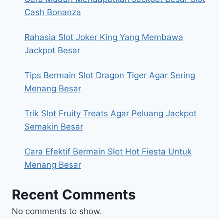
Cash Bonanza
Rahasia Slot Joker King Yang Membawa
Jackpot Besar
Tips Bermain Slot Dragon Tiger Agar Sering
Menang Besar
Trik Slot Fruity Treats Agar Peluang Jackpot
Semakin Besar
Cara Efektif Bermain Slot Hot Fiesta Untuk
Menang Besar
Recent Comments
No comments to show.