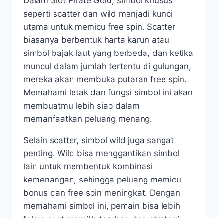
Dalam Slot Pirate Gold, simbol khusus
seperti scatter dan wild menjadi kunci
utama untuk memicu free spin. Scatter
biasanya berbentuk harta karun atau
simbol bajak laut yang berbeda, dan ketika
muncul dalam jumlah tertentu di gulungan,
mereka akan membuka putaran free spin.
Memahami letak dan fungsi simbol ini akan
membuatmu lebih siap dalam
memanfaatkan peluang menang.
Selain scatter, simbol wild juga sangat
penting. Wild bisa menggantikan simbol
lain untuk membentuk kombinasi
kemenangan, sehingga peluang memicu
bonus dan free spin meningkat. Dengan
memahami simbol ini, pemain bisa lebih