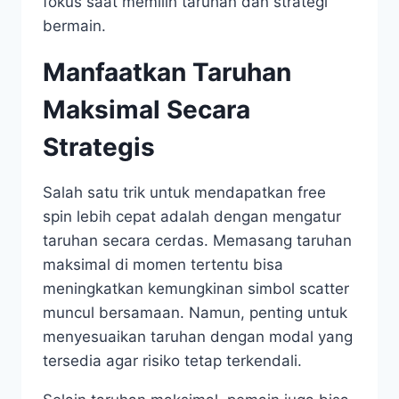
fokus saat memilih taruhan dan strategi
bermain.
Manfaatkan Taruhan
Maksimal Secara
Strategis
Salah satu trik untuk mendapatkan free
spin lebih cepat adalah dengan mengatur
taruhan secara cerdas. Memasang taruhan
maksimal di momen tertentu bisa
meningkatkan kemungkinan simbol scatter
muncul bersamaan. Namun, penting untuk
menyesuaikan taruhan dengan modal yang
tersedia agar risiko tetap terkendali.