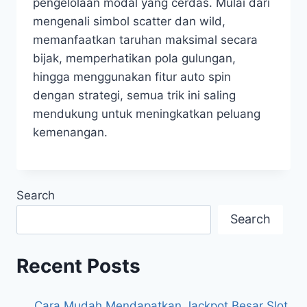
pengelolaan modal yang cerdas. Mulai dari
mengenali simbol scatter dan wild,
memanfaatkan taruhan maksimal secara
bijak, memperhatikan pola gulungan,
hingga menggunakan fitur auto spin
dengan strategi, semua trik ini saling
mendukung untuk meningkatkan peluang
kemenangan.
Search
Search
Recent Posts
Cara Mudah Mendapatkan Jackpot Besar Slot