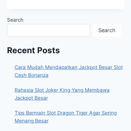
Search
Search
Recent Posts
Cara Mudah Mendapatkan Jackpot Besar Slot
Cash Bonanza
Rahasia Slot Joker King Yang Membawa
Jackpot Besar
Tips Bermain Slot Dragon Tiger Agar Sering
Menang Besar