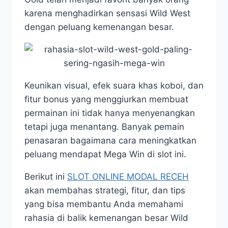
karena menghadirkan sensasi Wild West
dengan peluang kemenangan besar.
Keunikan visual, efek suara khas koboi, dan
fitur bonus yang menggiurkan membuat
permainan ini tidak hanya menyenangkan
tetapi juga menantang. Banyak pemain
penasaran bagaimana cara meningkatkan
peluang mendapat Mega Win di slot ini.
Berikut ini
SLOT ONLINE MODAL RECEH
akan membahas strategi, fitur, dan tips
yang bisa membantu Anda memahami
rahasia di balik kemenangan besar Wild