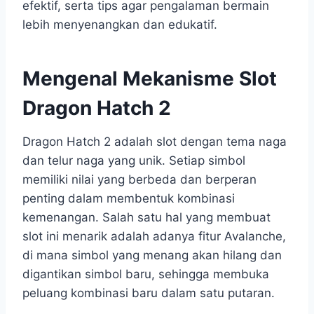
efektif, serta tips agar pengalaman bermain
lebih menyenangkan dan edukatif.
Mengenal Mekanisme Slot
Dragon Hatch 2
Dragon Hatch 2 adalah slot dengan tema naga
dan telur naga yang unik. Setiap simbol
memiliki nilai yang berbeda dan berperan
penting dalam membentuk kombinasi
kemenangan. Salah satu hal yang membuat
slot ini menarik adalah adanya fitur Avalanche,
di mana simbol yang menang akan hilang dan
digantikan simbol baru, sehingga membuka
peluang kombinasi baru dalam satu putaran.