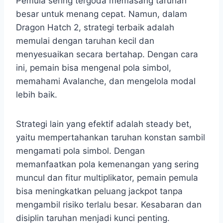
Pemula sering tergoda memasang taruhan
besar untuk menang cepat. Namun, dalam
Dragon Hatch 2, strategi terbaik adalah
memulai dengan taruhan kecil dan
menyesuaikan secara bertahap. Dengan cara
ini, pemain bisa mengenal pola simbol,
memahami Avalanche, dan mengelola modal
lebih baik.
Strategi lain yang efektif adalah steady bet,
yaitu mempertahankan taruhan konstan sambil
mengamati pola simbol. Dengan
memanfaatkan pola kemenangan yang sering
muncul dan fitur multiplikator, pemain pemula
bisa meningkatkan peluang jackpot tanpa
mengambil risiko terlalu besar. Kesabaran dan
disiplin taruhan menjadi kunci penting.