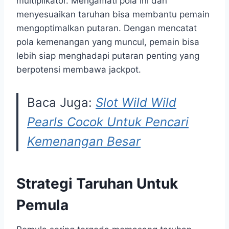
multiplikator. Mengamati pola ini dan
menyesuaikan taruhan bisa membantu pemain
mengoptimalkan putaran. Dengan mencatat
pola kemenangan yang muncul, pemain bisa
lebih siap menghadapi putaran penting yang
berpotensi membawa jackpot.
Baca Juga:
Slot Wild Wild
Pearls Cocok Untuk Pencari
Kemenangan Besar
Strategi Taruhan Untuk
Pemula