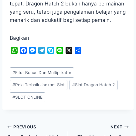
tepat, Dragon Hatch 2 bukan hanya permainan
yang seru, tetapi juga pengalaman belajar yang
menarik dan edukatif bagi setiap pemain.
Bagikan
W
F
M
T
S
L
X
S
h
a
e
e
k
i
h
a
c
s
l
y
n
a
Post
t
e
s
e
p
e
r
#
Fitur Bonus Dan Multiplikator
Tags:
s
b
e
g
e
e
A
o
n
r
#
Pola Terbaik Jackpot Slot
#
Slot Dragon Hatch 2
p
o
g
a
p
k
e
m
#
SLOT ONLINE
r
Post
PREVIOUS
NEXT