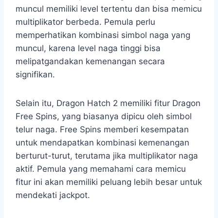
muncul memiliki level tertentu dan bisa memicu
multiplikator berbeda. Pemula perlu
memperhatikan kombinasi simbol naga yang
muncul, karena level naga tinggi bisa
melipatgandakan kemenangan secara
signifikan.
Selain itu, Dragon Hatch 2 memiliki fitur Dragon
Free Spins, yang biasanya dipicu oleh simbol
telur naga. Free Spins memberi kesempatan
untuk mendapatkan kombinasi kemenangan
berturut-turut, terutama jika multiplikator naga
aktif. Pemula yang memahami cara memicu
fitur ini akan memiliki peluang lebih besar untuk
mendekati jackpot.