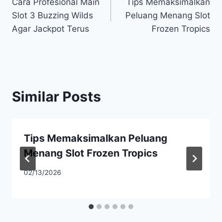
Cara Profesional Main
Tips Memaksimalkan
navigation
Slot 3 Buzzing Wilds
Peluang Menang Slot
Agar Jackpot Terus
Frozen Tropics
Similar Posts
Tips Memaksimalkan Peluang
Menang Slot Frozen Tropics
02/13/2026