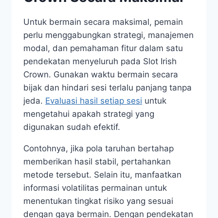
Untuk bermain secara maksimal, pemain
perlu menggabungkan strategi, manajemen
modal, dan pemahaman fitur dalam satu
pendekatan menyeluruh pada Slot Irish
Crown. Gunakan waktu bermain secara
bijak dan hindari sesi terlalu panjang tanpa
jeda.
Evaluasi hasil setiap sesi
untuk
mengetahui apakah strategi yang
digunakan sudah efektif.
Contohnya, jika pola taruhan bertahap
memberikan hasil stabil, pertahankan
metode tersebut. Selain itu, manfaatkan
informasi volatilitas permainan untuk
menentukan tingkat risiko yang sesuai
dengan gaya bermain. Dengan pendekatan