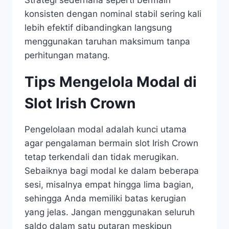
Strategi sederhana seperti bermain
konsisten dengan nominal stabil sering kali
lebih efektif dibandingkan langsung
menggunakan taruhan maksimum tanpa
perhitungan matang.
Tips Mengelola Modal di
Slot Irish Crown
Pengelolaan modal adalah kunci utama
agar pengalaman bermain slot Irish Crown
tetap terkendali dan tidak merugikan.
Sebaiknya bagi modal ke dalam beberapa
sesi, misalnya empat hingga lima bagian,
sehingga Anda memiliki batas kerugian
yang jelas. Jangan menggunakan seluruh
saldo dalam satu putaran meskipun