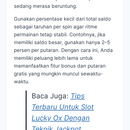
sedang merasa beruntung.
Gunakan persentase kecil dari total saldo
sebagai taruhan per spin agar ritme
permainan tetap stabil. Contohnya, jika
memiliki saldo besar, gunakan hanya 2–5
persen per putaran. Dengan cara ini, Anda
memiliki peluang lebih lama untuk
memanfaatkan fitur bonus dan putaran
gratis yang mungkin muncul sewaktu-
waktu.
Baca Juga:
Tips
Terbaru Untuk Slot
Lucky Ox Dengan
Teknik Jackpot