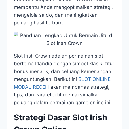
membantu Anda mengoptimalkan strategi,
mengelola saldo, dan meningkatkan
peluang hasil terbaik.
Slot Irish Crown adalah permainan slot
bertema Irlandia dengan simbol klasik, fitur
bonus menarik, dan peluang kemenangan
menguntungkan. Berikut ini
SLOT ONLINE
MODAL RECEH
akan membahas strategi,
tips, dan cara efektif memaksimalkan
peluang dalam permainan game online ini.
Strategi Dasar Slot Irish