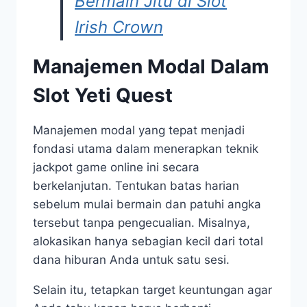
Bermain Jitu di Slot
Irish Crown
Manajemen Modal Dalam
Slot Yeti Quest
Manajemen modal yang tepat menjadi
fondasi utama dalam menerapkan teknik
jackpot game online ini secara
berkelanjutan. Tentukan batas harian
sebelum mulai bermain dan patuhi angka
tersebut tanpa pengecualian. Misalnya,
alokasikan hanya sebagian kecil dari total
dana hiburan Anda untuk satu sesi.
Selain itu, tetapkan target keuntungan agar