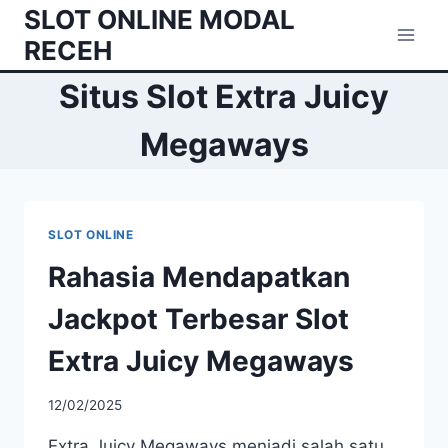
Skip
SLOT ONLINE MODAL
to
RECEH
content
Situs Slot Extra Juicy
Megaways
SLOT ONLINE
Rahasia Mendapatkan
Jackpot Terbesar Slot
Extra Juicy Megaways
12/02/2025
Extra Juicy Megaways menjadi salah satu