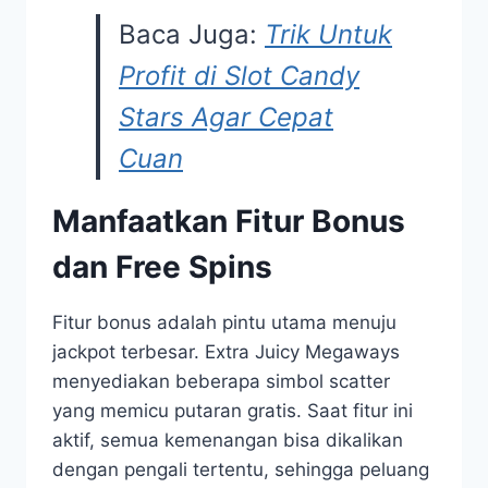
Baca Juga:
Trik Untuk
Profit di Slot Candy
Stars Agar Cepat
Cuan
Manfaatkan Fitur Bonus
dan Free Spins
Fitur bonus adalah pintu utama menuju
jackpot terbesar. Extra Juicy Megaways
menyediakan beberapa simbol scatter
yang memicu putaran gratis. Saat fitur ini
aktif, semua kemenangan bisa dikalikan
dengan pengali tertentu, sehingga peluang