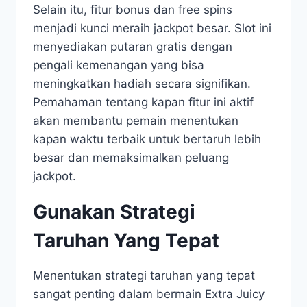
Selain itu, fitur bonus dan free spins
menjadi kunci meraih jackpot besar. Slot ini
menyediakan putaran gratis dengan
pengali kemenangan yang bisa
meningkatkan hadiah secara signifikan.
Pemahaman tentang kapan fitur ini aktif
akan membantu pemain menentukan
kapan waktu terbaik untuk bertaruh lebih
besar dan memaksimalkan peluang
jackpot.
Gunakan Strategi
Taruhan Yang Tepat
Menentukan strategi taruhan yang tepat
sangat penting dalam bermain Extra Juicy