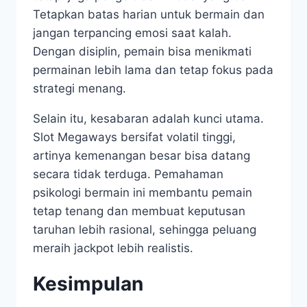
Tetapkan batas harian untuk bermain dan
jangan terpancing emosi saat kalah.
Dengan disiplin, pemain bisa menikmati
permainan lebih lama dan tetap fokus pada
strategi menang.
Selain itu, kesabaran adalah kunci utama.
Slot Megaways bersifat volatil tinggi,
artinya kemenangan besar bisa datang
secara tidak terduga. Pemahaman
psikologi bermain ini membantu pemain
tetap tenang dan membuat keputusan
taruhan lebih rasional, sehingga peluang
meraih jackpot lebih realistis.
Kesimpulan