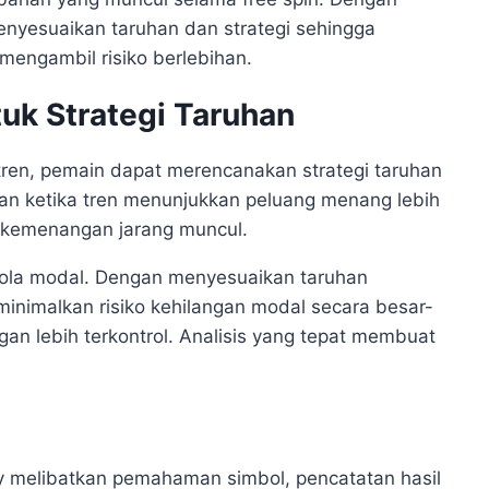
nyesuaikan taruhan dan strategi sehingga
ngambil risiko berlebihan.
uk Strategi Taruhan
ren, pemain dapat merencanakan strategi taruhan
uhan ketika tren menunjukkan peluang menang lebih
l kemenangan jarang muncul.
elola modal. Dengan menyesuaikan taruhan
minimalkan risiko kehilangan modal secara besar-
an lebih terkontrol. Analisis yang tepat membuat
fly melibatkan pemahaman simbol, pencatatan hasil