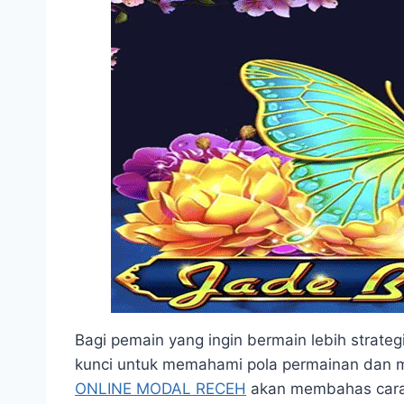
Bagi pemain yang ingin bermain lebih strateg
kunci untuk memahami pola permainan dan m
ONLINE MODAL RECEH
akan membahas cara m