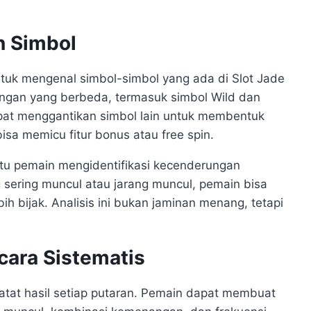
n Simbol
ntuk mengenal simbol-simbol yang ada di Slot Jade
enangan yang berbeda, termasuk simbol Wild dan
apat menggantikan simbol lain untuk membentuk
sa memicu fitur bonus atau free spin.
 pemain mengidentifikasi kecenderungan
sering muncul atau jarang muncul, pemain bisa
h bijak. Analisis ini bukan jaminan menang, tetapi
cara Sistematis
atat hasil setiap putaran. Pemain dapat membuat