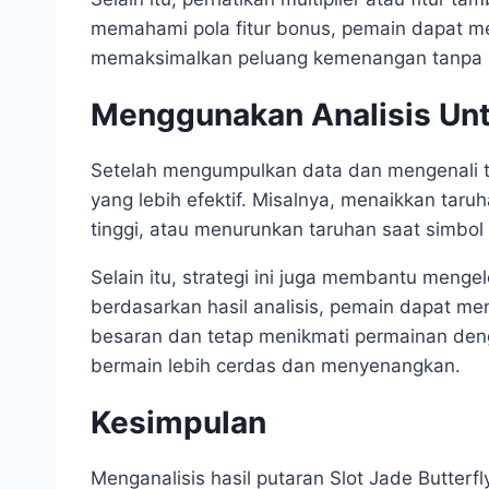
memahami pola fitur bonus, pemain dapat me
memaksimalkan peluang kemenangan tanpa me
Menggunakan Analisis Unt
Setelah mengumpulkan data dan mengenali t
yang lebih efektif. Misalnya, menaikkan tar
tinggi, atau menurunkan taruhan saat simbo
Selain itu, strategi ini juga membantu meng
berdasarkan hasil analisis, pemain dapat me
besaran dan tetap menikmati permainan deng
bermain lebih cerdas dan menyenangkan.
Kesimpulan
Menganalisis hasil putaran Slot Jade Butter