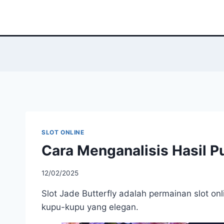
Skip
to
content
SLOT ONLINE
Cara Menganalisis Hasil Pu
12/02/2025
Slot Jade Butterfly adalah permainan slot o
kupu-kupu yang elegan.