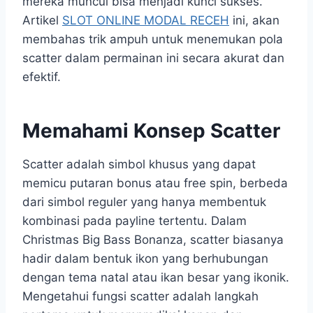
mereka muncul bisa menjadi kunci sukses.
Artikel
SLOT ONLINE MODAL RECEH
ini, akan
membahas trik ampuh untuk menemukan pola
scatter dalam permainan ini secara akurat dan
efektif.
Memahami Konsep Scatter
Scatter adalah simbol khusus yang dapat
memicu putaran bonus atau free spin, berbeda
dari simbol reguler yang hanya membentuk
kombinasi pada payline tertentu. Dalam
Christmas Big Bass Bonanza, scatter biasanya
hadir dalam bentuk ikon yang berhubungan
dengan tema natal atau ikan besar yang ikonik.
Mengetahui fungsi scatter adalah langkah