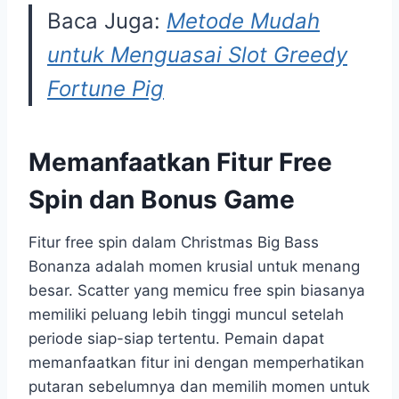
Baca Juga:
Metode Mudah
untuk Menguasai Slot Greedy
Fortune Pig
Memanfaatkan Fitur Free
Spin dan Bonus Game
Fitur free spin dalam Christmas Big Bass
Bonanza adalah momen krusial untuk menang
besar. Scatter yang memicu free spin biasanya
memiliki peluang lebih tinggi muncul setelah
periode siap-siap tertentu. Pemain dapat
memanfaatkan fitur ini dengan memperhatikan
putaran sebelumnya dan memilih momen untuk