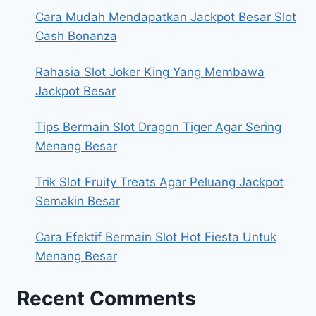
Cara Mudah Mendapatkan Jackpot Besar Slot
Cash Bonanza
Rahasia Slot Joker King Yang Membawa
Jackpot Besar
Tips Bermain Slot Dragon Tiger Agar Sering
Menang Besar
Trik Slot Fruity Treats Agar Peluang Jackpot
Semakin Besar
Cara Efektif Bermain Slot Hot Fiesta Untuk
Menang Besar
Recent Comments