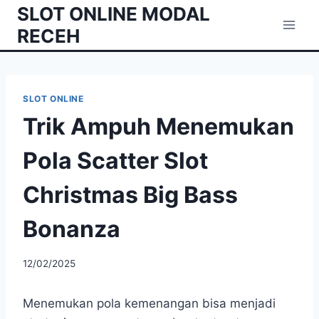
Skip
SLOT ONLINE MODAL
to
RECEH
content
SLOT ONLINE
Trik Ampuh Menemukan
Pola Scatter Slot
Christmas Big Bass
Bonanza
12/02/2025
Menemukan pola kemenangan bisa menjadi