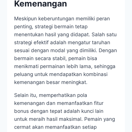
Kemenangan
Meskipun keberuntungan memiliki peran
penting, strategi bermain tetap
menentukan hasil yang didapat. Salah satu
strategi efektif adalah mengatur taruhan
sesuai dengan modal yang dimiliki. Dengan
bermain secara stabil, pemain bisa
menikmati permainan lebih lama, sehingga
peluang untuk mendapatkan kombinasi
kemenangan besar meningkat.
Selain itu, memperhatikan pola
kemenangan dan memanfaatkan fitur
bonus dengan tepat adalah kunci lain
untuk meraih hasil maksimal. Pemain yang
cermat akan memanfaatkan setiap