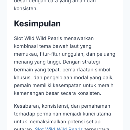
besar dengan cara yang aman dan
konsisten.
Kesimpulan
Slot Wild Wild Pearls menawarkan
kombinasi tema bawah laut yang
memukau, fitur-fitur unggulan, dan peluang
menang yang tinggi. Dengan strategi
bermain yang tepat, pemanfaatan simbol
khusus, dan pengelolaan modal yang baik,
pemain memiliki kesempatan untuk meraih
kemenangan besar secara konsisten.
Kesabaran, konsistensi, dan pemahaman
terhadap permainan menjadi kunci utama
untuk memaksimalkan potensi setiap
putaran.
Slot Wild Wild Pearls
terpercaya