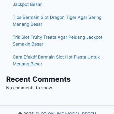
Jackpot Besar
Tips Bermain Slot Dragon Tiger Agar Sering
Menang Besar
Trik Slot Fruity Treats Agar Peluang Jackpot
Semakin Besar
Cara Efektif Bermain Slot Hot Fiesta Untuk
Menang Besar
Recent Comments
No comments to show.