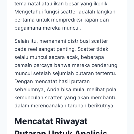
tema natal atau ikan besar yang ikonik.
Mengetahui fungsi scatter adalah langkah
pertama untuk memprediksi kapan dan
bagaimana mereka muncul.
Selain itu, memahami distribusi scatter
pada reel sangat penting. Scatter tidak
selalu muncul secara acak, beberapa
pemain percaya bahwa mereka cenderung
muncul setelah sejumlah putaran tertentu.
Dengan mencatat hasil putaran
sebelumnya, Anda bisa mulai melihat pola
kemunculan scatter, yang akan membantu
dalam merencanakan taruhan berikutnya.
Mencatat Riwayat
Putaran Untuk Analisis