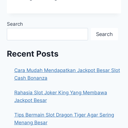
Search
Search
Recent Posts
Cara Mudah Mendapatkan Jackpot Besar Slot
Cash Bonanza
Rahasia Slot Joker King Yang Membawa
Jackpot Besar
Tips Bermain Slot Dragon Tiger Agar Sering
Menang Besar