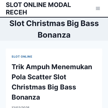
Skip
SLOT ONLINE MODAL
to
RECEH
content
Slot Christmas Big Bass
Bonanza
SLOT ONLINE
Trik Ampuh Menemukan
Pola Scatter Slot
Christmas Big Bass
Bonanza
12/02/2025