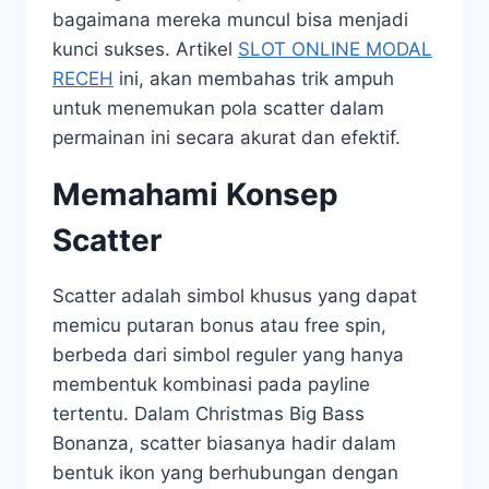
bagaimana mereka muncul bisa menjadi
kunci sukses. Artikel
SLOT ONLINE MODAL
RECEH
ini, akan membahas trik ampuh
untuk menemukan pola scatter dalam
permainan ini secara akurat dan efektif.
Memahami Konsep
Scatter
Scatter adalah simbol khusus yang dapat
memicu putaran bonus atau free spin,
berbeda dari simbol reguler yang hanya
membentuk kombinasi pada payline
tertentu. Dalam Christmas Big Bass
Bonanza, scatter biasanya hadir dalam
bentuk ikon yang berhubungan dengan