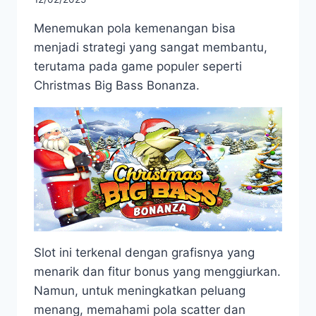
Menemukan pola kemenangan bisa
menjadi strategi yang sangat membantu,
terutama pada game populer seperti
Christmas Big Bass Bonanza.
Slot ini terkenal dengan grafisnya yang
menarik dan fitur bonus yang menggiurkan.
Namun, untuk meningkatkan peluang
menang, memahami pola scatter dan