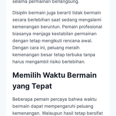
selama permainan berlangsung.
Disiplin bermain juga berarti tidak bermain
secara berlebihan saat sedang mengalami
kemenangan beruntun. Pemain profesional
biasanya menjaga kestabilan permainan
dengan tetap mengikuti rencana awal.
Dengan cara ini, peluang meraih
kemenangan besar tetap terbuka tanpa
harus mengambil risiko berlebihan.
Memilih Waktu Bermain
yang Tepat
Beberapa pemain percaya bahwa waktu
bermain dapat mempengaruhi peluang
kemenangan. Walaupun hasil tetap bersifat