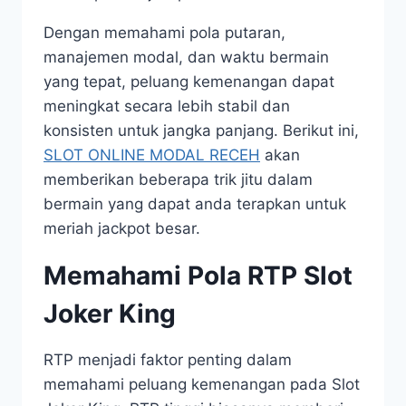
Dengan memahami pola putaran,
manajemen modal, dan waktu bermain
yang tepat, peluang kemenangan dapat
meningkat secara lebih stabil dan
konsisten untuk jangka panjang. Berikut ini,
SLOT ONLINE MODAL RECEH
akan
memberikan beberapa trik jitu dalam
bermain yang dapat anda terapkan untuk
meriah jackpot besar.
Memahami Pola RTP Slot
Joker King
RTP menjadi faktor penting dalam
memahami peluang kemenangan pada Slot