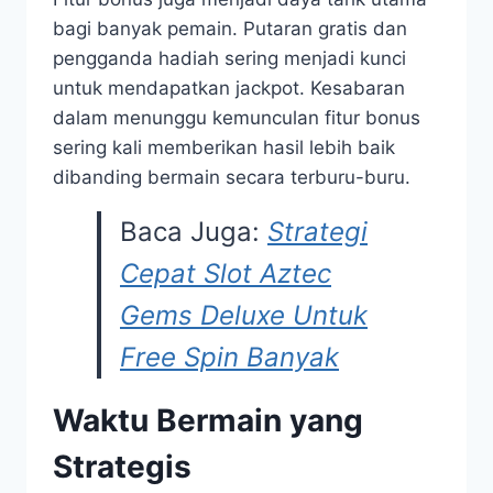
bagi banyak pemain. Putaran gratis dan
pengganda hadiah sering menjadi kunci
untuk mendapatkan jackpot. Kesabaran
dalam menunggu kemunculan fitur bonus
sering kali memberikan hasil lebih baik
dibanding bermain secara terburu-buru.
Baca Juga:
Strategi
Cepat Slot Aztec
Gems Deluxe Untuk
Free Spin Banyak
Waktu Bermain yang
Strategis