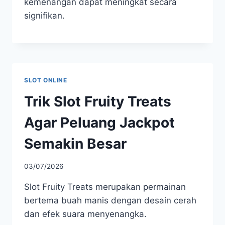
kemenangan dapat meningkat secara
signifikan.
SLOT ONLINE
Trik Slot Fruity Treats
Agar Peluang Jackpot
Semakin Besar
03/07/2026
Slot Fruity Treats merupakan permainan
bertema buah manis dengan desain cerah
dan efek suara menyenangka.