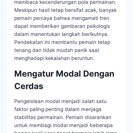
membaca kecenderungan pola permainan.
Meskipun hasil tetap bersifat acak, banyak
pemain percaya bahwa mengamati tren
dapat memberikan gambaran psikologis
dalam menentukan langkah berikutnya.
Pendekatan ini membantu pemain tetap
tenang dan tidak mudah panik saat
menghadapi kekalahan beruntun.
Mengatur Modal Dengan
Cerdas
Pengelolaan modal menjadi salah satu
faktor paling penting dalam menjaga
stabilitas permainan. Pemain disarankan
untuk membagi modal menjadi beberapa