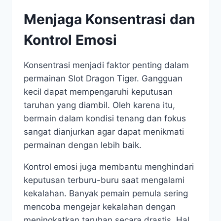
Menjaga Konsentrasi dan
Kontrol Emosi
Konsentrasi menjadi faktor penting dalam
permainan Slot Dragon Tiger. Gangguan
kecil dapat mempengaruhi keputusan
taruhan yang diambil. Oleh karena itu,
bermain dalam kondisi tenang dan fokus
sangat dianjurkan agar dapat menikmati
permainan dengan lebih baik.
Kontrol emosi juga membantu menghindari
keputusan terburu-buru saat mengalami
kekalahan. Banyak pemain pemula sering
mencoba mengejar kekalahan dengan
meningkatkan taruhan secara drastis. Hal