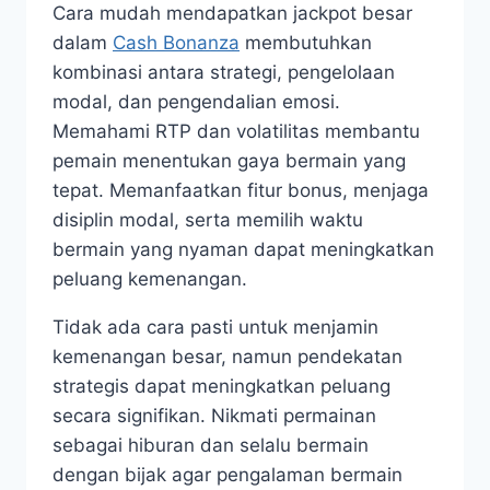
Cara mudah mendapatkan jackpot besar
dalam
Cash Bonanza
membutuhkan
kombinasi antara strategi, pengelolaan
modal, dan pengendalian emosi.
Memahami RTP dan volatilitas membantu
pemain menentukan gaya bermain yang
tepat. Memanfaatkan fitur bonus, menjaga
disiplin modal, serta memilih waktu
bermain yang nyaman dapat meningkatkan
peluang kemenangan.
Tidak ada cara pasti untuk menjamin
kemenangan besar, namun pendekatan
strategis dapat meningkatkan peluang
secara signifikan. Nikmati permainan
sebagai hiburan dan selalu bermain
dengan bijak agar pengalaman bermain