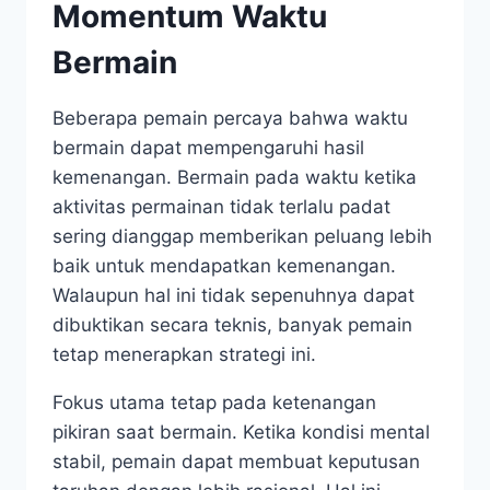
Momentum Waktu
Bermain
Beberapa pemain percaya bahwa waktu
bermain dapat mempengaruhi hasil
kemenangan. Bermain pada waktu ketika
aktivitas permainan tidak terlalu padat
sering dianggap memberikan peluang lebih
baik untuk mendapatkan kemenangan.
Walaupun hal ini tidak sepenuhnya dapat
dibuktikan secara teknis, banyak pemain
tetap menerapkan strategi ini.
Fokus utama tetap pada ketenangan
pikiran saat bermain. Ketika kondisi mental
stabil, pemain dapat membuat keputusan