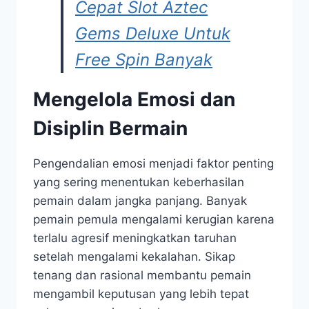
Cepat Slot Aztec
Gems Deluxe Untuk
Free Spin Banyak
Mengelola Emosi dan
Disiplin Bermain
Pengendalian emosi menjadi faktor penting
yang sering menentukan keberhasilan
pemain dalam jangka panjang. Banyak
pemain pemula mengalami kerugian karena
terlalu agresif meningkatkan taruhan
setelah mengalami kekalahan. Sikap
tenang dan rasional membantu pemain
mengambil keputusan yang lebih tepat