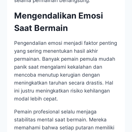
selama permainan berlangsung.
Mengendalikan Emosi
Saat Bermain
Pengendalian emosi menjadi faktor penting
yang sering menentukan hasil akhir
permainan. Banyak pemain pemula mudah
panik saat mengalami kekalahan dan
mencoba menutup kerugian dengan
meningkatkan taruhan secara drastis. Hal
ini justru meningkatkan risiko kehilangan
modal lebih cepat.
Pemain profesional selalu menjaga
stabilitas mental saat bermain. Mereka
memahami bahwa setiap putaran memiliki