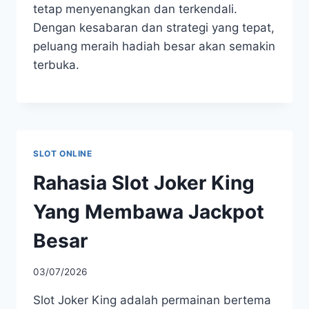
tetap menyenangkan dan terkendali.
Dengan kesabaran dan strategi yang tepat,
peluang meraih hadiah besar akan semakin
terbuka.
SLOT ONLINE
Rahasia Slot Joker King
Yang Membawa Jackpot
Besar
03/07/2026
Slot Joker King adalah permainan bertema