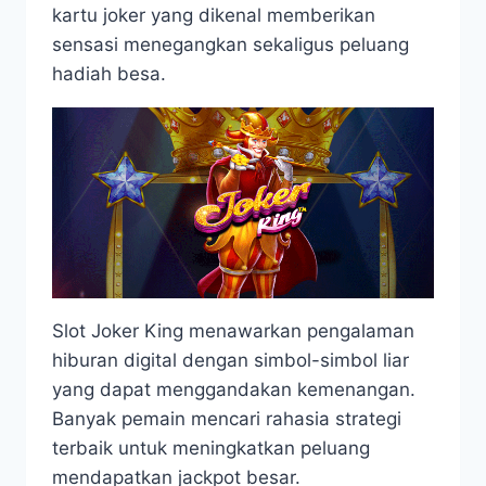
kartu joker yang dikenal memberikan
sensasi menegangkan sekaligus peluang
hadiah besa.
Slot Joker King menawarkan pengalaman
hiburan digital dengan simbol-simbol liar
yang dapat menggandakan kemenangan.
Banyak pemain mencari rahasia strategi
terbaik untuk meningkatkan peluang
mendapatkan jackpot besar.