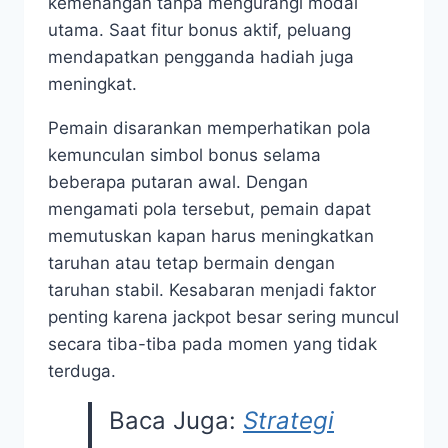
kemenangan tanpa mengurangi modal
utama. Saat fitur bonus aktif, peluang
mendapatkan pengganda hadiah juga
meningkat.
Pemain disarankan memperhatikan pola
kemunculan simbol bonus selama
beberapa putaran awal. Dengan
mengamati pola tersebut, pemain dapat
memutuskan kapan harus meningkatkan
taruhan atau tetap bermain dengan
taruhan stabil. Kesabaran menjadi faktor
penting karena jackpot besar sering muncul
secara tiba-tiba pada momen yang tidak
terduga.
Baca Juga:
Strategi