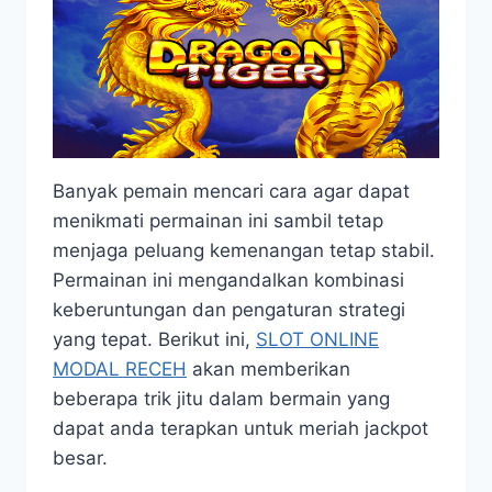
Banyak pemain mencari cara agar dapat
menikmati permainan ini sambil tetap
menjaga peluang kemenangan tetap stabil.
Permainan ini mengandalkan kombinasi
keberuntungan dan pengaturan strategi
yang tepat. Berikut ini,
SLOT ONLINE
MODAL RECEH
akan memberikan
beberapa trik jitu dalam bermain yang
dapat anda terapkan untuk meriah jackpot
besar.