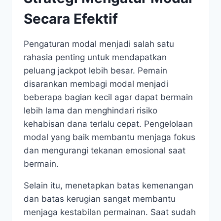
Secara Efektif
Pengaturan modal menjadi salah satu
rahasia penting untuk mendapatkan
peluang jackpot lebih besar. Pemain
disarankan membagi modal menjadi
beberapa bagian kecil agar dapat bermain
lebih lama dan menghindari risiko
kehabisan dana terlalu cepat. Pengelolaan
modal yang baik membantu menjaga fokus
dan mengurangi tekanan emosional saat
bermain.
Selain itu, menetapkan batas kemenangan
dan batas kerugian sangat membantu
menjaga kestabilan permainan. Saat sudah