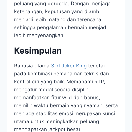
peluang yang berbeda. Dengan menjaga
ketenangan, keputusan yang diambil
menjadi lebih matang dan terencana
sehingga pengalaman bermain menjadi
lebih menyenangkan.
Kesimpulan
Rahasia utama
Slot Joker King
terletak
pada kombinasi pemahaman teknis dan
kontrol diri yang baik. Memahami RTP,
mengatur modal secara disiplin,
memanfaatkan fitur wild dan bonus,
memilih waktu bermain yang nyaman, serta
menjaga stabilitas emosi merupakan kunci
utama untuk meningkatkan peluang
mendapatkan jackpot besar.