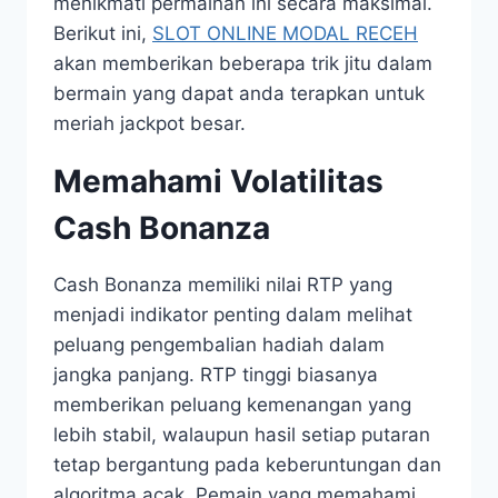
menikmati permainan ini secara maksimal.
Berikut ini,
SLOT ONLINE MODAL RECEH
akan memberikan beberapa trik jitu dalam
bermain yang dapat anda terapkan untuk
meriah jackpot besar.
Memahami Volatilitas
Cash Bonanza
Cash Bonanza memiliki nilai RTP yang
menjadi indikator penting dalam melihat
peluang pengembalian hadiah dalam
jangka panjang. RTP tinggi biasanya
memberikan peluang kemenangan yang
lebih stabil, walaupun hasil setiap putaran
tetap bergantung pada keberuntungan dan
algoritma acak. Pemain yang memahami