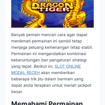
Banyak pemain mencari cara agar dapat
menikmati permainan ini sambil tetap
menjaga peluang kemenangan tetap stabil.
Permainan ini mengandalkan kombinasi
keberuntungan dan pengaturan strategi
yang tepat. Berikut ini,
SLOT ONLINE
MODAL RECEH
akan memberikan
beberapa trik jitu dalam bermain yang
dapat anda terapkan untuk meriah jackpot
besar.
Memahami Permainan