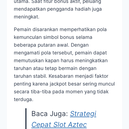
utama. Saat fitur bonus aktif, peluang
mendapatkan pengganda hadiah juga
meningkat.
Pemain disarankan memperhatikan pola
kemunculan simbol bonus selama
beberapa putaran awal. Dengan
mengamati pola tersebut, pemain dapat
memutuskan kapan harus meningkatkan
taruhan atau tetap bermain dengan
taruhan stabil. Kesabaran menjadi faktor
penting karena jackpot besar sering muncul
secara tiba-tiba pada momen yang tidak
terduga.
Baca Juga:
Strategi
Cepat Slot Aztec