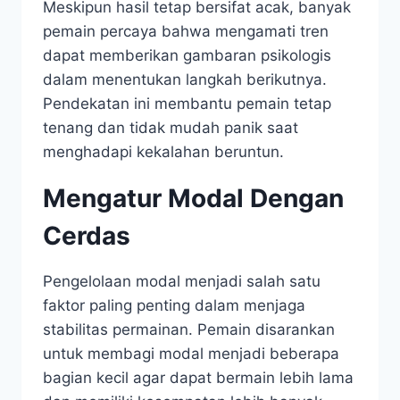
Meskipun hasil tetap bersifat acak, banyak
pemain percaya bahwa mengamati tren
dapat memberikan gambaran psikologis
dalam menentukan langkah berikutnya.
Pendekatan ini membantu pemain tetap
tenang dan tidak mudah panik saat
menghadapi kekalahan beruntun.
Mengatur Modal Dengan
Cerdas
Pengelolaan modal menjadi salah satu
faktor paling penting dalam menjaga
stabilitas permainan. Pemain disarankan
untuk membagi modal menjadi beberapa
bagian kecil agar dapat bermain lebih lama