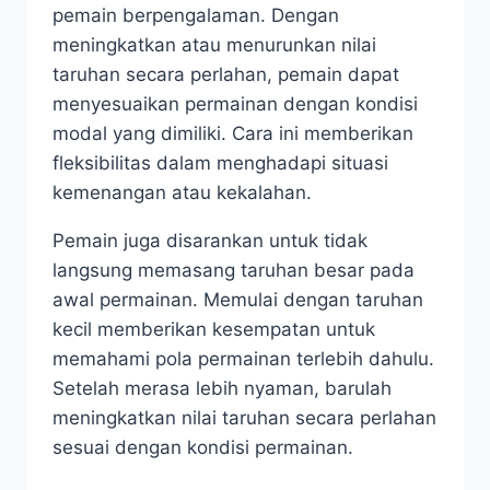
pemain berpengalaman. Dengan
meningkatkan atau menurunkan nilai
taruhan secara perlahan, pemain dapat
menyesuaikan permainan dengan kondisi
modal yang dimiliki. Cara ini memberikan
fleksibilitas dalam menghadapi situasi
kemenangan atau kekalahan.
Pemain juga disarankan untuk tidak
langsung memasang taruhan besar pada
awal permainan. Memulai dengan taruhan
kecil memberikan kesempatan untuk
memahami pola permainan terlebih dahulu.
Setelah merasa lebih nyaman, barulah
meningkatkan nilai taruhan secara perlahan
sesuai dengan kondisi permainan.