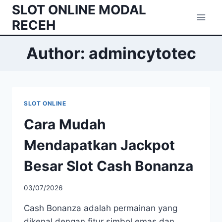
Skip
SLOT ONLINE MODAL
to
RECEH
content
Author: admincytotec
SLOT ONLINE
Cara Mudah
Mendapatkan Jackpot
Besar Slot Cash Bonanza
03/07/2026
Cash Bonanza adalah permainan yang
dikenal dengan fitur simbol emas dan