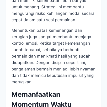
dan memiliki kesempatan lebih banyak
untuk menang. Strategi ini membantu
mengurangi risiko kehilangan modal secara
cepat dalam satu sesi permainan.
Menentukan batas kemenangan dan
kerugian juga sangat membantu menjaga
kontrol emosi. Ketika target kemenangan
sudah tercapai, sebaiknya berhenti
bermain dan menikmati hasil yang sudah
didapatkan. Dengan disiplin seperti ini,
pengalaman bermain menjadi lebih nyaman
dan tidak memicu keputusan impulsif yang
merugikan.
Memanfaatkan
Momentum Waktu