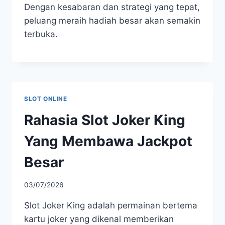
Dengan kesabaran dan strategi yang tepat,
peluang meraih hadiah besar akan semakin
terbuka.
SLOT ONLINE
Rahasia Slot Joker King
Yang Membawa Jackpot
Besar
03/07/2026
Slot Joker King adalah permainan bertema
kartu joker yang dikenal memberikan