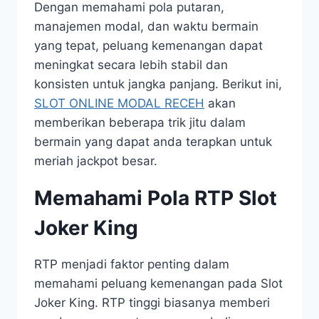
Dengan memahami pola putaran,
manajemen modal, dan waktu bermain
yang tepat, peluang kemenangan dapat
meningkat secara lebih stabil dan
konsisten untuk jangka panjang. Berikut ini,
SLOT ONLINE MODAL RECEH
akan
memberikan beberapa trik jitu dalam
bermain yang dapat anda terapkan untuk
meriah jackpot besar.
Memahami Pola RTP Slot
Joker King
RTP menjadi faktor penting dalam
memahami peluang kemenangan pada Slot
Joker King. RTP tinggi biasanya memberi