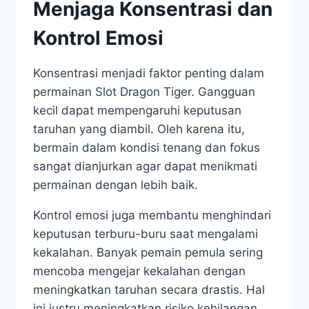
Menjaga Konsentrasi dan
Kontrol Emosi
Konsentrasi menjadi faktor penting dalam
permainan Slot Dragon Tiger. Gangguan
kecil dapat mempengaruhi keputusan
taruhan yang diambil. Oleh karena itu,
bermain dalam kondisi tenang dan fokus
sangat dianjurkan agar dapat menikmati
permainan dengan lebih baik.
Kontrol emosi juga membantu menghindari
keputusan terburu-buru saat mengalami
kekalahan. Banyak pemain pemula sering
mencoba mengejar kekalahan dengan
meningkatkan taruhan secara drastis. Hal
ini justru meningkatkan risiko kehilangan