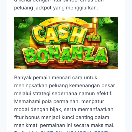
peluang jackpot yang menggiurkan.
Banyak pemain mencari cara untuk
meningkatkan peluang kemenangan besar
melalui strategi sederhana namun efektif.
Memahami pola permainan, mengatur
modal dengan bijak, serta memanfaatkan
fitur bonus menjadi kunci penting dalam
menikmati permainan ini secara maksimal.