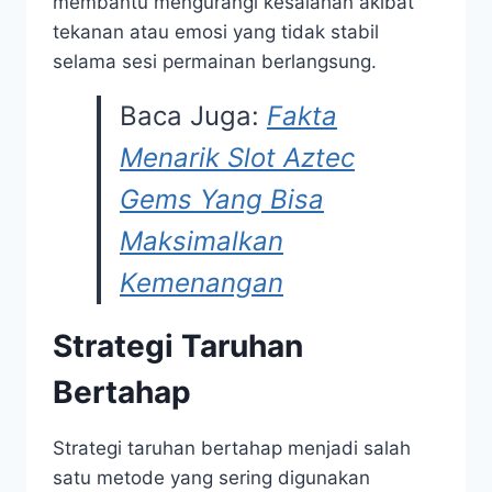
membantu mengurangi kesalahan akibat
tekanan atau emosi yang tidak stabil
selama sesi permainan berlangsung.
Baca Juga:
Fakta
Menarik Slot Aztec
Gems Yang Bisa
Maksimalkan
Kemenangan
Strategi Taruhan
Bertahap
Strategi taruhan bertahap menjadi salah
satu metode yang sering digunakan